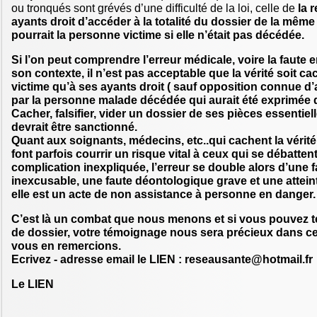
ou tronqués sont grévés d’une difficulté de la loi, celle de
la r
ayants droit d’accéder à la totalité du dossier de la mêm
pourrait la personne victime si elle n’était pas décédée.
Si l’on peut comprendre l’erreur médicale, voire la faute 
son contexte, il n’est pas acceptable que la vérité soit cac
victime qu’à ses ayants droit ( sauf opposition connue d
par la personne malade décédée qui aurait été exprimée d
Cacher, falsifier, vider un dossier de ses pièces essentiell
devrait être sanctionné.
Quant aux soignants, médecins, etc..qui cachent la vérité à
font parfois courrir un risque vital à ceux qui se débatten
complication inexpliquée, l’erreur se double alors d’une f
inexcusable, une faute déontologique grave et une atteint
elle est un acte de non assistance à personne en danger.
C’est là un combat que nous menons et si vous pouvez t
de dossier, votre témoignage nous sera précieux dans c
vous en remercions.
Ecrivez - adresse email le LIEN : reseausante@hotmail.fr
Le LIEN