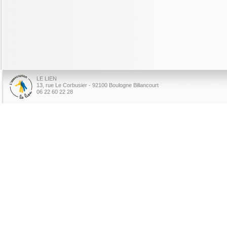
LE LIEN
13, rue Le Corbusier - 92100 Boulogne Billancourt
06 22 60 22 28