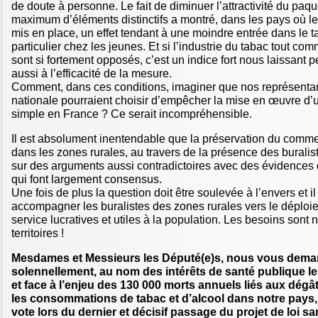
de doute à personne. Le fait de diminuer l’attractivité du paq
maximum d’éléments distinctifs a montré, dans les pays où le
mis en place, un effet tendant à une moindre entrée dans le 
particulier chez les jeunes. Et si l’industrie du tabac tout com
sont si fortement opposés, c’est un indice fort nous laissant p
aussi à l’efficacité de la mesure.
Comment, dans ces conditions, imaginer que nos représenta
nationale pourraient choisir d’empêcher la mise en œuvre d
simple en France ? Ce serait incompréhensible.
Il est absolument inentendable que la préservation du comme
dans les zones rurales, au travers de la présence des buralis
sur des arguments aussi contradictoires avec des évidences
qui font largement consensus.
Une fois de plus la question doit être soulevée à l’envers et il
accompagner les buralistes des zones rurales vers le déploie
service lucratives et utiles à la population. Les besoins son
territoires !
Mesdames et Messieurs les Député(e)s, nous vous dem
solennellement, au nom des intérêts de santé publique le
et face à l’enjeu des 130 000 morts annuels liés aux dég
les consommations de tabac et d’alcool dans notre pays,
vote lors du dernier et décisif passage du projet de loi s