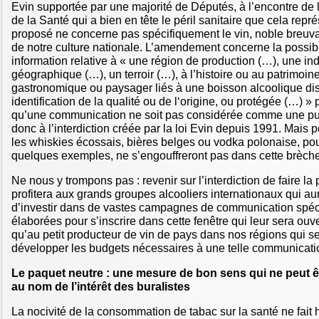
Evin supportée par une majorité de Députés, à l’encontre de l
de la Santé qui a bien en tête le péril sanitaire que cela rep
proposé ne concerne pas spécifiquement le vin, noble breuva
de notre culture nationale. L’amendement concerne la possibili
information relative à « une région de production (…), une ind
géographique (…), un terroir (…), à l’histoire ou au patrimoine
gastronomique ou paysager liés à une boisson alcoolique di
identification de la qualité ou de l‘origine, ou protégée (…) »
qu’une communication ne soit pas considérée comme une pub
donc à l’interdiction créée par la loi Evin depuis 1991. Mais
les whiskies écossais, bières belges ou vodka polonaise, pou
quelques exemples, ne s’engouffreront pas dans cette brèch
Ne nous y trompons pas : revenir sur l’interdiction de faire la
profitera aux grands groupes alcooliers internationaux qui a
d’investir dans de vastes campagnes de communication spé
élaborées pour s’inscrire dans cette fenêtre qui leur sera ou
qu’au petit producteur de vin de pays dans nos régions qui s
développer les budgets nécessaires à une telle communicati
Le paquet neutre : une mesure de bon sens qui ne peut ê
au nom de l’intérêt des buralistes
La nocivité de la consommation de tabac sur la santé ne fai