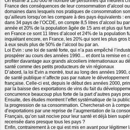
On estime à 130 000 le nombre de personnes qui meurent c
France des conséquences de leur consommation d’alcool ou
domaines dans lesquels nos pratiques de consommation sont
qu’ailleurs lorsqu’on les compare à des pays équivalents : 
dans 34 pays de l’OCDE, on compte 8,5 litres d’alcool bu pa
année et 20% de la population âgée de 15 ans et plus qui fu
en France ce sont 11 litres d’alcool et 24% de la population 
inquiétant encore, en France, les 20% qui sont les plus gro
à eux seuls plus de 50% de l’alcool bu par an.
Loi Evin : une loi de santé forte, qui n’a pas empêché l’industr
prospérer au cours des années 1990… et dont la remise en c
profiter davantage aux grands alcooliers internationaux au dé
santé comme des petits producteurs de vin régionaux
D’abord, la loi Evin a montré, tout au long des années 1990,
de santé publique n’affecte pas par nature le développement de
française. Celle-ci est, depuis le début des années 2000, prin
par la baisse des exportations de vins du fait du développem
concurrence beaucoup plus forte de la part d’autres pays pro
Ensuite, des études montrent l’effet systématique de la publici
la progression de sa consommation. Chercherait-on à compe
d’exportations par une reprise de l’augmentation de la cons
Français, qu’on sait nocive pour leur santé et déjà bien supér
recensée dans presque tous les pays ?
Enfin, contrairement à ce qui est mis en avant pour légitimer l