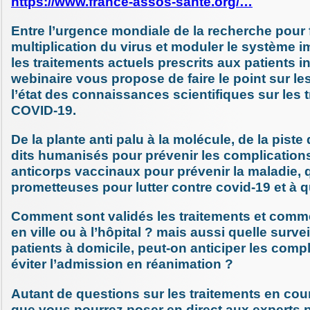
https://www.france-assos-sante.org/…
Entre l’urgence mondiale de la recherche pour f
multiplication du virus et moduler le système i
les traitements actuels prescrits aux patients i
webinaire vous propose de faire le point sur les
l’état des connaissances scientifiques sur les 
COVID-19.
De la plante anti palu à la molécule, de la piste
dits humanisés pour prévenir les complications
anticorps vaccinaux pour prévenir la maladie, 
prometteuses pour lutter contre covid-19 et à q
Comment sont validés les traitements et comm
en ville ou à l’hôpital ? mais aussi quelle surve
patients à domicile, peut-on anticiper les comp
éviter l’admission en réanimation ?
Autant de questions sur les traitements en cou
que vous pourrez poser en direct aux experts p