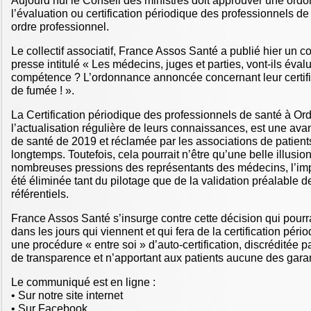
Aujourd’hui le Conseil des ministres doit approuver une ord
l’évaluation ou certification périodique des professionnels d
ordre professionnel.
Le collectif associatif, France Assos Santé a publié hier un
presse intitulé « Les médecins, juges et parties, vont-ils éval
compétence ? L’ordonnance annoncée concernant leur certifi
de fumée ! ».
La Certification périodique des professionnels de santé à Ordre
l’actualisation régulière de leurs connaissances, est une ava
de santé de 2019 et réclamée par les associations de patient
longtemps. Toutefois, cela pourrait n’être qu’une belle illusi
nombreuses pressions des représentants des médecins, l’imp
été éliminée tant du pilotage que de la validation préalable de
référentiels.
France Assos Santé s’insurge contre cette décision qui pourra
dans les jours qui viennent et qui fera de la certification pé
une procédure « entre soi » d’auto-certification, discréditée 
de transparence et n’apportant aux patients aucune des gara
Le communiqué est en ligne :
• Sur notre site internet
• Sur Facebook