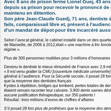
Avec 8 ans de prison ferme Lionel Guej, 43 ans,
depuis sa prison pour recevoir le prononcé de c
maintenu en détention.
Son père Jean-Claude Guedj, 71 ans, dentiste 
faits, comparaissait libre et, présent à l’audience
d’un mandat de dépot pour être incarcéré aussi
Selon l’avocat général, le cabinet installé dans un des quarti
de Marseille, de 2006 à 2012,était « u
ne machine à fric fonct
régime
».
Plus de 300 personnes mutilées pour 3 millions d’honoraires 
Devenu le dentiste le mieux rémunéré de France avec 2,9 mil
« I
l est venu gratter la CMU [couverture médicale universelle
général à l’audience. Pour la Sécurité sociale, il posait 28 fo
que la moyenne des dentistes français
Kystes à répétition, bridges qui tombent, pertes totales de den
étaient venues raconter leur calvaire. 3.900 dents saines dév
aucune justification thérapeutique, sur 350 patients !
Résultat : trois millions d’euros de chiffres d’affaires
S’il posait 28 fois plus de prothèses que la moyenne des den