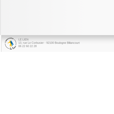
LE LIEN
13, rue Le Corbusier - 92100 Boulogne Billancourt
06 22 60 22 28