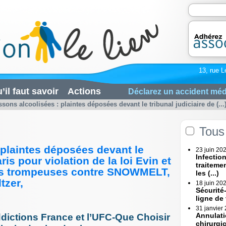
13, rue L
’il faut savoir
Actions
Déclarez un accident méd
sons alcoolisées : plaintes déposées devant le tribunal judiciaire de (...
Tous 
 plaintes déposées devant le
23 juin 20
Infectio
ris pour violation de la loi Evin et
traiteme
es trompeuses contre SNOWMELT,
les (...)
tzer,
18 juin 20
Sécurité
ligne de
31 janvier
Annulati
dictions France et l’UFC-Que Choisir
chirurgi