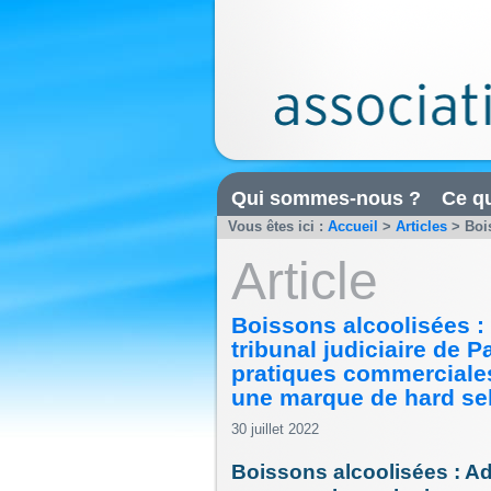
Qui sommes-nous ?
Ce qu
Vous êtes ici :
Accueil
>
Articles
>
Bois
Article
Boissons alcoolisées :
tribunal judiciaire de Pa
pratiques commercial
une marque de hard sel
30 juillet 2022
Boissons alcoolisées : Ad