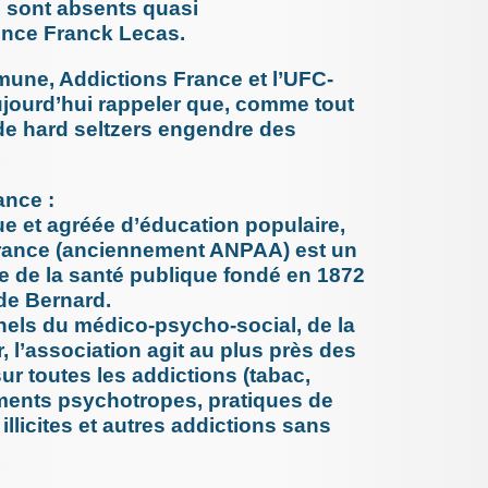
, sont absents quasi
Faire de
nce Franck Lecas.
leur sécu
13 novemb
Etude sur
mune, Addictions France et l’UFC-
d’une ca
ujourd’hui rappeler que, comme tout
9 novembr
Reconnai
de hard seltzers engendre des
20 octobre
Deux dent
bourrea
à de (...)
ance :
20 octobre
ue et agréée d’éducation populaire,
Mydefi, 
France (anciennement ANPAA) est un
19 octobre
Accident
ue de la santé publique fondé en 1872
professi
de Bernard.
supportab
els du médico-psycho-social, de la
6 octobre 
D’abord 
, l’association agit au plus près des
la décis
sur toutes les addictions (tabac,
l’oeil (...)
ments psychotropes, pratiques de
7 septemb
Effets i
llicites et autres addictions sans
vaccinat
5 septemb
Echograp
les sonde