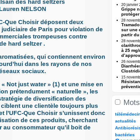
lsain des hard seltzers
20 janvier
ar Lauren NELSON
Grippe n
protéger
28 novemb
FC-Que Choisir déposent deux
Tramadol
 judiciaire de Paris pour violation de
sur une 
partir du 
commerciales trompeuses contre
28 novemb
 hard seltzer .
clarithr
à 25 mg/
d’appro
aromatisées, qui contiennent environ
26 novemb
ujourd’hui dans les rayons de nos
Diarrhée
réseaux sociaux.
Clostridi
15 novemb
Résistan
Not just water » (1) et une mise en
préventi
on prétendument « naturelle », les
Une (...)
 stratégie de diversification des
15 novemb
Mots
Erreurs 
i ciblent une clientèle toujours plus
Rapport
et l’UFC-Que Choisir s’unissent donc
7/152
13/152
20/152
20/152
télémédeci
23 octobre
Erreurs 
24/152
6/152
lisation de ces produits, cherchant
actualités
bascule »
53/152
6/152
er au consommateur qu’il boit de
Antibiorési
17 octobre
8/152
36/152
82/152
Tramadol
bactéries
mesures 