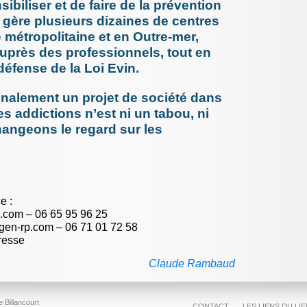
ibiliser et de faire de la prévention
18 juillet 
e gère plusieurs dizaines de centres
Les risq
en médec
 métropolitaine et en Outre-mer,
22 juin 20
uprès des professionnels, tout en
Médiator
 défense de la Loi Evin.
contre S
l’avenir (.
4 juin 202
inalement un projet de société dans
UN patie
s addictions n’est ni un tabou, ni
préjudice
reçoit, (..
hangeons le regard sur les
26 mai 20
Infectio
patient s
pendant (
11 mai 20
vie viei
e :
peuple
p.com – 06 65 95 96 25
3 mai 202
Omerta s
ygen-rp.com – 06 71 01 72 58
professi
resse
voile
27 mars 2
Claude Rambaud
Fluoroqu
médical d
13 mars 2
 Billancourt
COVID 19
CONTACT
LES LIENS DU LI