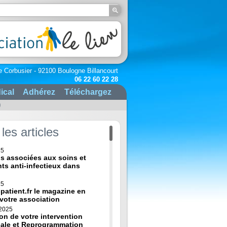
e Corbusier - 92100 Boulogne Billancourt
06 22 60 22 28
ical
Adhérez
Téléchargez
)
les articles
25
ns associées aux soins et
nts anti-infectieux dans
25
-patient.fr le magazine en
 votre association
 2025
on de votre intervention
cale et Reprogrammation