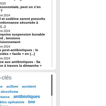
 2025
osocomiale, peut on s’en
 ?
re 2024
 et codéine seront prescrits
ordonnance sécurisée à
(...)
re 2024
omycine suspension buvable
ml , tensions
visionnement
re 2024
s post-antibiotiques : le
oides « facile » en (...)
re 2024
ce aux antibiotiques - Sa
on à travers la démarche «
re 2024
-clés
de diagnostic en médecine
 HAS
ne
ac2bmr
accident
 2024
médicales : « quand leur vie
alcoolisme
 sur TF1 mardi 22 (...)
antibiotiques
stance
 2024
, codeine : de nouvelles
bmr
bloc opératoire
pour prévenir la