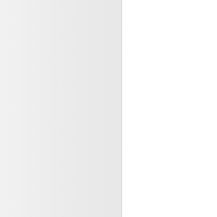
dents de la vie, comment
2024
 lnfections respiratoires et
lites sont contagieuses
re 2023
-Servier : Pourvoi en
n après la décision de la
pel (...)
re 2023
tarité, ennemi de la santé !
 jeunes (...)
e 2023
ité des patients et des
s, une feuille de route pour
e 2023
essionnels ne déclarent pas
iquement les accidents
(...)
bre 2023
orésistance, pourquoi est ce
? la connaitre pour la (...)
re 2023
ité des personnes soignées
 a fait l’objet d’un plan (...)
re 2023