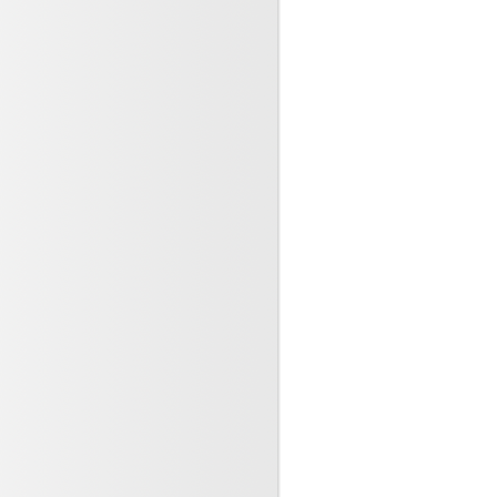
s patients, les co-acteurs de
rité en matière de (...)
re 2023
 la faisabilité d’implantation
méra en bloc opératoire
e 2023
tre la brochiolite
 2023
istes, père et fils, deux
ux, deux escrocs condamnés
 2023
le LIEN s’engage.
 2023
 médical, l’omerta des
onnels n’est plus
le (...)
2023
ne pas nuire ! Participons à
ion médicale et ouvrons
re 2023
ndésirables graves et
ion anti COVID - 19
re 2023
hies vaginales et rectales :
s sont elles propres (...)