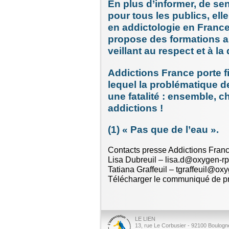
En plus d’informer, de sens
pour tous les publics, ell
en addictologie en France
propose des formations a
veillant au respect et à la
Addictions France porte f
lequel la problématique de
une fatalité : ensemble, c
addictions !
(1) « Pas que de l’eau ».
Contacts presse Addictions Franc
Lisa Dubreuil – lisa.d@oxygen-r
Tatiana Graffeuil – tgraffeuil@ox
Télécharger le communiqué de p
LE LIEN
13, rue Le Corbusier - 92100 Boulogne