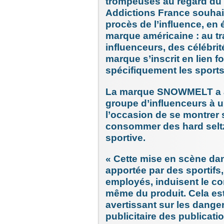
trompeuses au regard du
Addictions France souhaite
procès de l’influence, en é
marque américaine : au tr
influenceurs, des célébrit
marque s’inscrit en lien f
spécifiquement les sport
La marque SNOWMELT a ain
groupe d’influenceurs à 
l’occasion de se montrer 
consommer des hard seltze
sportive.
« Cette mise en scène dan
apportée par des sportifs,
employés, induisent le c
même du produit. Cela est 
avertissant sur les danger
publicitaire des publicati