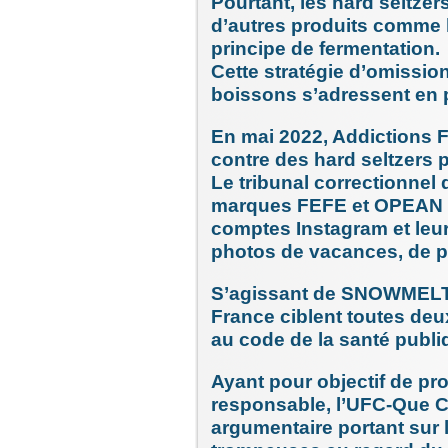
Pourtant, les hard seltzer
d’autres produits comme l
principe de fermentation.
Cette stratégie d’omissio
boissons s’adressent en p
En mai 2022, Addictions F
contre des hard seltzers po
Le tribunal correctionnel
marques FEFE et OPEAN po
comptes Instagram et leur
photos de vacances, de pl
S’agissant de SNOWMELT, 
France ciblent toutes deux
au code de la santé publi
Ayant pour objectif de 
responsable, l’UFC-Que C
argumentaire portant sur