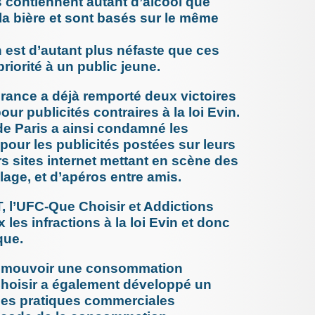
s contiennent autant d’alcool que
24/152
18/152
Vaccination
de leur f
6/152
12/152
a bière et sont basés sur le même
vascularite
24 avril 2
TIQUES &
enquête
d’une no
n est d’autant plus néfaste que ces
les (...)
riorité à un public jeune.
12 avril 2
Prévenir
chez les
rance a déjà remporté deux victoires
4 avril 202
ur publicités contraires à la loi Evin.
Je suis u
effet in
 de Paris a ainsi condamné les
un (...)
ur les publicités postées sur leurs
28 mars 2
s sites internet mettant en scène des
Méningo
HAS pour
age, et d’apéros entre amis.
de (...)
9 février 2
l’UFC-Que Choisir et Addictions
Ibuprofè
et reco
 les infractions à la loi Evin et donc
1er février
que.
Virus hi
gestes im
promouvoir une consommation
25 janvier
Alcool e
hoisir a également développé un
janvier s
 les pratiques commerciales
23 janvier
Les domm