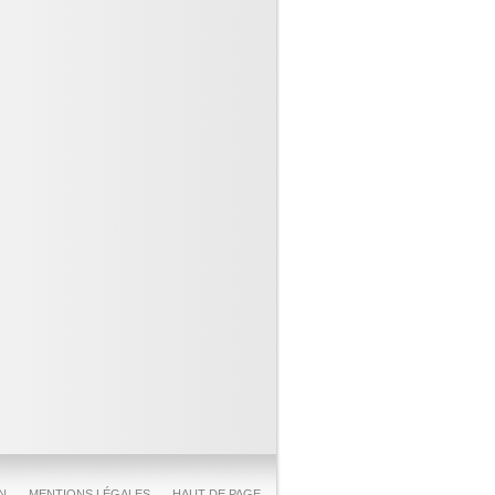
2023
ues médicaux existent aussi
ine de ville
23
, un appel plus sévère
ervier, une leçon pour
..)
3
nt sur QUATRE subit des
s liés aux soins qu’il
.)
23
ns nosocomiales : en 2022, 1
ur 18 a été infecté
...)
23
llesse et mort d’une femme du
3
anitaire ! une
onnelle soulève un coin du
023
inolones : Attention au suivi
es prescriptions (...)
023
, ce n’est toujours pas zéro
EN
MENTIONS LÉGALES
HAUT DE PAGE