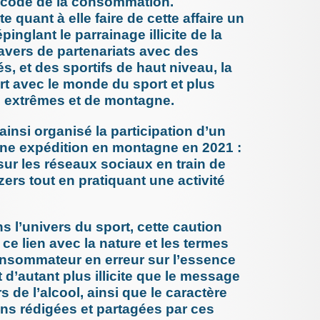
 code de la consommation.
des acci
 quant à elle faire de cette affaire un
se (...)
pinglant le parrainage illicite de la
8 janvier 
Attention
avers de partenariats avec des
bronchio
és, et des sportifs de haut niveau, la
21 décemb
Mediator
ort avec le monde du sport et plus
cassatio
s extrêmes et de montagne.
cour d’ap
16 décemb
La séden
si organisé la participation d’un
Quand les
une expédition en montagne en 2021 :
2 décembr
sur les réseaux sociaux en train de
La sécur
résident
rs tout en pratiquant une activité
2 (...)
2 décembr
Les prof
systémat
s l’univers du sport, cette caution
médicaux 
 ce lien avec la nature et les termes
1er décem
onsommateur en erreur sur l’essence
L’Antibi
si grave 
d’autant plus illicite que le message
29 novemb
s de l’alcool, ainsi que le caractère
La sécur
au Canada
ons rédigées et partagées par ces
20 novemb