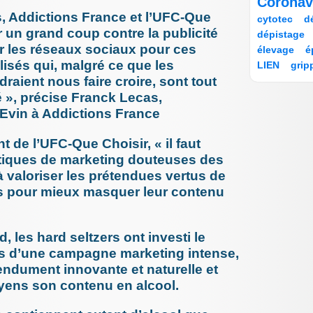
Coronav
6/152
12/152
dépenda
6/152
92/152
16/152
s, Addictions France et l’UFC-Que
cytotec
d
8 octobre 
6/152
6/152
r un grand coup contre la publicité
Les acc
dépistage
France, 
17/152
14/152
r les réseaux sociaux pour ces
élevage
é
écarter (.
9/152
8/152
isés qui, malgré ce que les
LIEN
grip
12 septem
17/152
131/152
A l’occas
draient nous faire croire, sont tout
indemnisat
infec
semain
12/152
 », précise Franck Lecas,
12 septem
7/152
12/152
Evin à Addictions France
Antibior
nosocomial
réductio
17/152
6/152
7/152
irradiation
29 août 20
6/152
10/152
21/152
t de l’UFC-Que Choisir, « il faut
justice
le
Culture 
14/152
28/152
12/152
atiques de marketing douteuses des
les hopi
masques
8/152
14/152
10/152
à valoriser les prétendues vertus de
27 août 20
mesvaccins
Mpox, in
6/152
6/152
s pour mieux masquer leur contenu
oxygénothé
transmis
Phagothérap
6 juin 202
12/152
6/152
Chirurgie
Privation d
savoir av
6/152
140/152
 les hard seltzers ont investi le
qualité
rec
19 mai 20
publi
152/152
6/152
rs d’une campagne marketing intense,
Erreurs 
6/152
10/152
6/152
10/152
ndument innovante et naturelle et
19 mai 20
SEGUR
s
Accident
6/152
6/152
oyens son contenu en alcool.
tests dépis
par la H
64/152
7/152
tri des pat
6 mai 202
Pourquoi