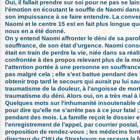
Oui, il fallait prendre sur soi pour ne pas se lai
l’émotion en écoutant le souffle de Naomi dans 
son impuissance à se faire entendre. La conver
Naomi et le centre 15 est en fait plus longue que
nous en a été donné.
On y entend Naomi affronter le déni de sa parol
souffrance, de son état d’urgence. Naomi consc
était en train de perdre la vie, niée dans sa réali
confrontée à des propos relevant plus de la m
l’attention portée à une personne en souffranc
pas malgré cela ; elle s’est battue pendant des
obtenir trop tard le secours qui aurait pu lui sau
traumatisme de la douleur, à l’angoisse de mort,
traumatisme du déni. Alors oui, on a très mal à
Quelques mots sur l’inhumanité insoutenable de
pour dire qu’elle ne s’arrête pas à ce jour fatal ;
pendant des mois. La famille reçoit le dossier e
l’enregistrement de l’appel, par courrier posta
proposition de rendez-vous ; les médecins font 
directeur du CHU de Strasbourg ne recevra la f