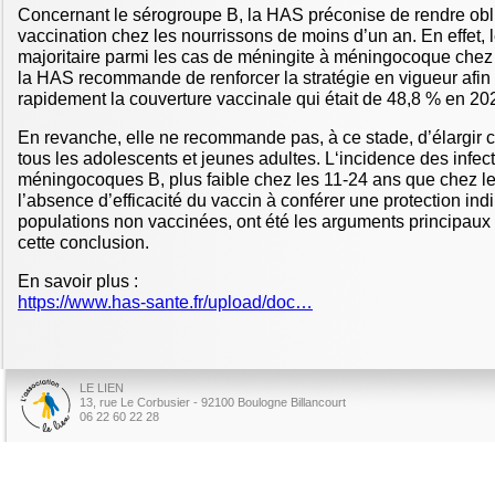
Concernant le sérogroupe B, la HAS préconise de rendre obli
vaccination chez les nourrissons de moins d’un an. En effet, 
majoritaire parmi les cas de méningite à méningocoque chez 
la HAS recommande de renforcer la stratégie en vigueur afi
rapidement la couverture vaccinale qui était de 48,8 % en 20
En revanche, elle ne recommande pas, à ce stade, d’élargir c
tous les adolescents et jeunes adultes. L‘incidence des infec
méningocoques B, plus faible chez les 11-24 ans que chez le
l’absence d’efficacité du vaccin à conférer une protection ind
populations non vaccinées, ont été les arguments principaux 
cette conclusion.
En savoir plus :
https://www.has-sante.fr/upload/doc…
LE LIEN
13, rue Le Corbusier - 92100 Boulogne Billancourt
06 22 60 22 28