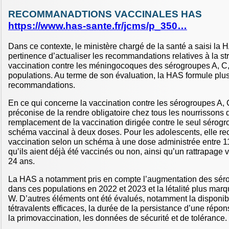
RECOMMANADTIONS VACCINALES HAS
https://www.has-sante.fr/jcms/p_350…
Dans ce contexte, le ministère chargé de la santé a saisi la H
pertinence d’actualiser les recommandations relatives à la st
vaccination contre les méningocoques des sérogroupes A, C,
populations. Au terme de son évaluation, la HAS formule plu
recommandations.
En ce qui concerne la vaccination contre les sérogroupes A, 
préconise de la rendre obligatoire chez tous les nourrissons
remplacement de la vaccination dirigée contre le seul sérogr
schéma vaccinal à deux doses. Pour les adolescents, elle 
vaccination selon un schéma à une dose administrée entre 11
qu’ils aient déjà été vaccinés ou non, ainsi qu’un rattrapage 
24 ans.
La HAS a notamment pris en compte l’augmentation des sér
dans ces populations en 2022 et 2023 et la létalité plus ma
W. D’autres éléments ont été évalués, notamment la disponibi
tétravalents efficaces, la durée de la persistance d’une répo
la primovaccination, les données de sécurité et de tolérance.