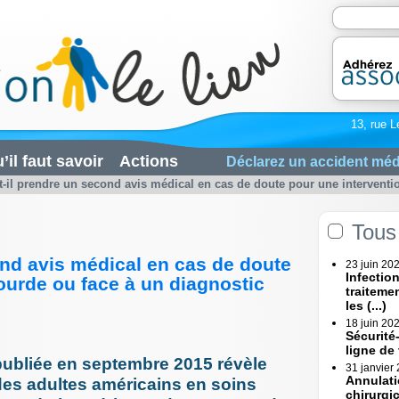
13, rue L
’il faut savoir
Actions
Déclarez un accident méd
t-il prendre un second avis médical en cas de doute pour une intervention
Tous 
ond avis médical en cas de doute
23 juin 20
Infectio
ourde ou face à un diagnostic
traiteme
les (...)
18 juin 20
Sécurité
ligne de
ubliée en septembre 2015 révèle
31 janvier
Annulati
des adultes américains en soins
chirurgi