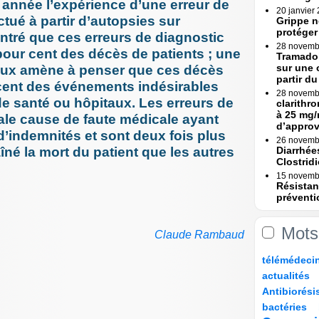
année l’expérience d’une erreur de
20 janvier
ctué à partir d’autopsies sur
Grippe n
protéger
ntré que ces erreurs de diagnostic
28 novemb
pour cent des décès de patients ; une
Tramadol
sur une 
aux amène à penser que ces décès
partir du 
 cent des événements indésirables
28 novemb
e santé ou hôpitaux. Les erreurs de
clarithr
à 25 mg/
pale cause de faute médicale ayant
d’appro
’indemnités et sont deux fois plus
26 novemb
îné la mort du patient que les autres
Diarrhée
Clostridi
15 novemb
Résistan
préventi
Une (...)
15 novemb
Mots
Erreurs 
Claude Rambaud
Rapport
10/198
18/198
22/198
28/198
télémédeci
23 octobre
Erreurs 
24/198
10/198
actualités
bascule »
82/198
10/198
Antibiorési
17 octobre
10/198
50/198
81/198
Tramadol
bactéries
mesures 