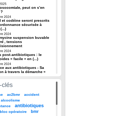
 2025
osocomiale, peut on s’en
 ?
re 2024
 et codéine seront prescrits
ordonnance sécurisée à
(...)
re 2024
omycine suspension buvable
ml , tensions
visionnement
re 2024
s post-antibiotiques : le
oides « facile » en (...)
re 2024
ce aux antibiotiques - Sa
on à travers la démarche «
re 2024
-clés
de diagnostic en médecine
 HAS
ne
ac2bmr
accident
 2024
médicales : « quand leur vie
alcoolisme
 sur TF1 mardi 22 (...)
antibiotiques
stance
 2024
, codeine : de nouvelles
bmr
bloc opératoire
pour prévenir la