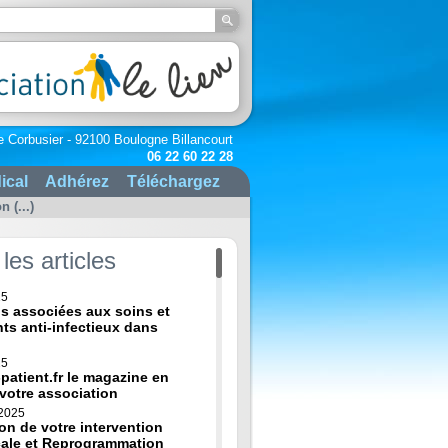
e Corbusier - 92100 Boulogne Billancourt
06 22 60 22 28
ical
Adhérez
Téléchargez
 (...)
les articles
25
ns associées aux soins et
nts anti-infectieux dans
25
-patient.fr le magazine en
 votre association
 2025
on de votre intervention
cale et Reprogrammation