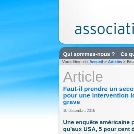
Qui sommes-nous ?
Ce qu
Vous êtes ici :
Accueil
>
Articles
>
Fau
Article
Faut-il prendre un sec
pour une intervention l
grave
10 décembre 2015
Une enquête américaine p
qu’aux USA, 5 pour cent 