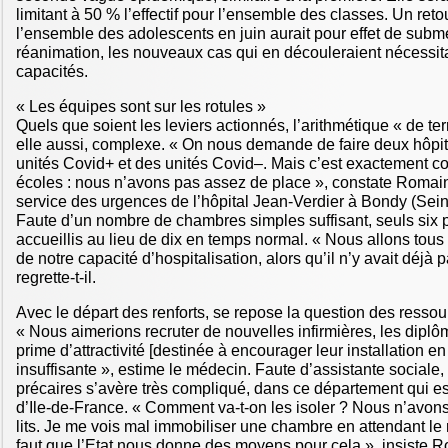
limitant à 50 % l’effectif pour l’ensemble des classes. Un ret
l’ensemble des adolescents en juin aurait pour effet de subm
réanimation, les nouveaux cas qui en découleraient nécessi
capacités.
« Les équipes sont sur les rotules »
Quels que soient les leviers actionnés, l’arithmétique « de te
elle aussi, complexe. « On nous demande de faire deux hôpi
unités Covid+ et des unités Covid–. Mais c’est exactement 
écoles : nous n’avons pas assez de place », constate Romai
service des urgences de l’hôpital Jean-Verdier à Bondy (Sein
Faute d’un nombre de chambres simples suffisant, seuls six p
accueillis au lieu de dix en temps normal. « Nous allons tou
de notre capacité d’hospitalisation, alors qu’il n’y avait déjà p
regrette-t-il.
Avec le départ des renforts, se repose la question des resso
« Nous aimerions recruter de nouvelles infirmières, les diplô
prime d’attractivité [destinée à encourager leur installation en
insuffisante », estime le médecin. Faute d’assistante sociale, 
précaires s’avère très compliqué, dans ce département qui es
d’Ile-de-France. « Comment va-t-on les isoler ? Nous n’avon
lits. Je me vois mal immobiliser une chambre en attendant le ré
faut que l’Etat nous donne des moyens pour cela », insiste 