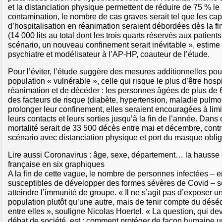
et la distanciation physique permettent de réduire de 75 % le
contamination, le nombre de cas graves serait tel que les cap
d’hospitalisation en réanimation seraient débordées dès la fin
(14 000 lits au total dont les trois quarts réservés aux patien
scénario, un nouveau confinement serait inévitable », estime
psychiatre et modélisateur à l’AP-HP, coauteur de l’étude.
Pour l’éviter, l’étude suggère des mesures additionnelles pou
population « vulnérable », celle qui risque le plus d’être hosp
réanimation et de décéder : les personnes âgées de plus de 
des facteurs de risque (diabète, hypertension, maladie pulmo
prolonger leur confinement, elles seraient encouragées à limi
leurs contacts et leurs sorties jusqu’à la fin de l’année. Dans 
mortalité serait de 33 500 décès entre mai et décembre, cont
scénario avec distanciation physique et port du masque oblig
Lire aussi Coronavirus : âge, sexe, département… la hausse d
française en six graphiques
A la fin de cette vague, le nombre de personnes infectées – e
susceptibles de développer des formes sévères de Covid – ser
atteindre l’immunité de groupe. « Il ne s’agit pas d’exposer un
population plutôt qu’une autre, mais de tenir compte du déséq
entre elles », souligne Nicolas Hoertel. « La question, qui devr
débat de société, est : comment protéger de façon humaine u