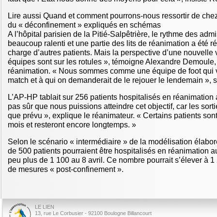
Lire aussi Quand et comment pourrons-nous ressortir de che
du « déconfinement » expliqués en schémas
A l’hôpital parisien de la Pitié-Salpêtrière, le rythme des adm
beaucoup ralenti et une partie des lits de réanimation a été ré
charge d’autres patients. Mais la perspective d’une nouvelle 
équipes sont sur les rotules », témoigne Alexandre Demoule,
réanimation. « Nous sommes comme une équipe de foot qui 
match et à qui on demanderait de le rejouer le lendemain », 
L’AP-HP tablait sur 256 patients hospitalisés en réanimation a
pas sûr que nous puissions atteindre cet objectif, car les sort
que prévu », explique le réanimateur. « Certains patients sont
mois et resteront encore longtemps. »
Selon le scénario « intermédiaire » de la modélisation élabo
de 500 patients pourraient être hospitalisés en réanimation au
peu plus de 1 100 au 8 avril. Ce nombre pourrait s’élever à 
de mesures « post-confinement ».
LE LIEN
13, rue Le Corbusier - 92100 Boulogne Billancourt