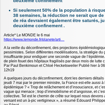
deuxième confinement
Si seulement 50% de la population à risque
38 semaines, la réduction ne serait que de 
de réa devraient également être saturés, jus
deuxième confinement .
Article* Le MONDE le 6 mai
https://www.lemonde.fr/planete/arti…
A la veille du déconfinement, des projections épidémiologiq
pessimistes. Selon différentes modélisations, la stratégie d
insuffisante pour endiguer une seconde vague de l’épidémie. 
de plein fouet des hôpitaux fragilisés par deux mois de lutte c
Par Paul Benkimoun et Chloé Hecketsweiler Publié hier à 06h
12h19
A quelques jours du déconfinement, dont les derniers détails d
jeudi 7 mai par le premier ministre, la France est-elle aussi à
épidémique ? « Trop de relâchement et d’insouciance, et c’
vague qui menace ; trop d’immobilisme et d’angoisse, et c’es
collective. Tel est le chemin de crête sur lequel nous devons
versant est un à-pic vertigineux », a résumé Edouard Philippe
au Sénat.