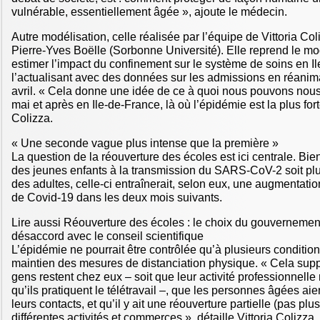
vulnérable, essentiellement âgée », ajoute le médecin.
Autre modélisation, celle réalisée par l’équipe de Vittoria Col
Pierre-Yves Boëlle (Sorbonne Université). Elle reprend le mod
estimer l’impact du confinement sur le système de soins en I
l’actualisant avec des données sur les admissions en réanim
avril. « Cela donne une idée de ce à quoi nous pouvons nous
mai et après en Ile-de-France, là où l’épidémie est la plus fort
Colizza.
« Une seconde vague plus intense que la première »
La question de la réouverture des écoles est ici centrale. Bie
des jeunes enfants à la transmission du SARS-CoV-2 soit plus
des adultes, celle-ci entraînerait, selon eux, une augmentat
de Covid-19 dans les deux mois suivants.
Lire aussi Réouverture des écoles : le choix du gouvernemen
désaccord avec le conseil scientifique
L’épidémie ne pourrait être contrôlée qu’à plusieurs condition
maintien des mesures de distanciation physique. « Cela su
gens restent chez eux – soit que leur activité professionnelle n
qu’ils pratiquent le télétravail –, que les personnes âgées aie
leurs contacts, et qu’il y ait une réouverture partielle (pas pl
différentes activités et commerces », détaille Vittoria Colizza.