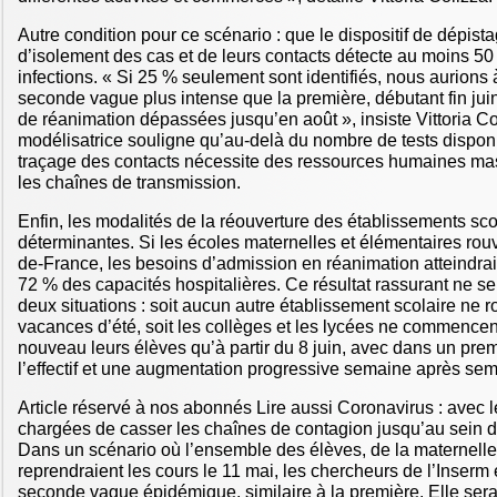
Autre condition pour ce scénario : que le dispositif de dépista
d’isolement des cas et de leurs contacts détecte au moins 5
infections. « Si 25 % seulement sont identifiés, nous aurions 
seconde vague plus intense que la première, débutant fin jui
de réanimation dépassées jusqu’en août », insiste Vittoria Co
modélisatrice souligne qu’au-delà du nombre de tests disponib
traçage des contacts nécessite des ressources humaines mas
les chaînes de transmission.
Enfin, les modalités de la réouverture des établissements sco
déterminantes. Si les écoles maternelles et élémentaires rouvr
de-France, les besoins d’admission en réanimation atteindr
72 % des capacités hospitalières. Ce résultat rassurant ne se
deux situations : soit aucun autre établissement scolaire ne r
vacances d’été, soit les collèges et les lycées ne commencent
nouveau leurs élèves qu’à partir du 8 juin, avec dans un pr
l’effectif et une augmentation progressive semaine après sem
Article réservé à nos abonnés Lire aussi Coronavirus : avec 
chargées de casser les chaînes de contagion jusqu’au sein d
Dans un scénario où l’ensemble des élèves, de la maternelle
reprendraient les cours le 11 mai, les chercheurs de l’Inserm
seconde vague épidémique, similaire à la première. Elle serai