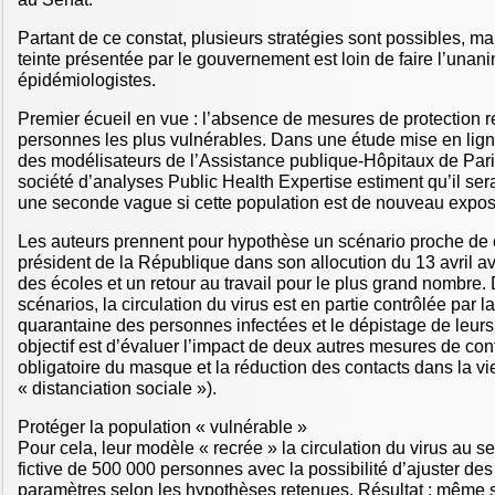
Partant de ce constat, plusieurs stratégies sont possibles, ma
teinte présentée par le gouvernement est loin de faire l’unani
épidémiologistes.
Premier écueil en vue : l’absence de mesures de protection r
personnes les plus vulnérables. Dans une étude mise en lign
des modélisateurs de l’Assistance publique-Hôpitaux de Pari
société d’analyses Public Health Expertise estiment qu’il ser
une seconde vague si cette population est de nouveau expos
Les auteurs prennent pour hypothèse un scénario proche de c
président de la République dans son allocution du 13 avril a
des écoles et un retour au travail pour le plus grand nombre. 
scénarios, la circulation du virus est en partie contrôlée par l
quarantaine des personnes infectées et le dépistage de leurs
objectif est d’évaluer l’impact de deux autres mesures de contr
obligatoire du masque et la réduction des contacts dans la vi
« distanciation sociale »).
Protéger la population « vulnérable »
Pour cela, leur modèle « recrée » la circulation du virus au s
fictive de 500 000 personnes avec la possibilité d’ajuster de
paramètres selon les hypothèses retenues. Résultat : même s