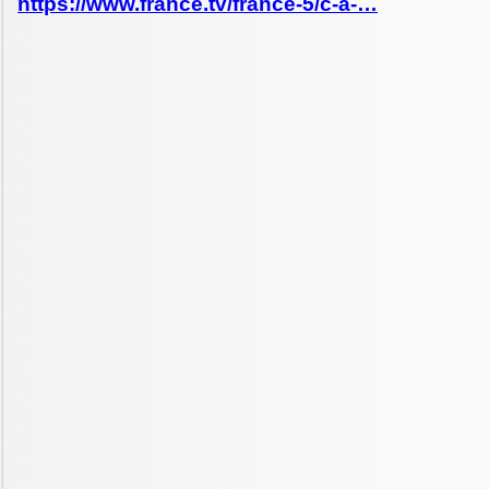
https://www.france.tv/france-5/c-a-…