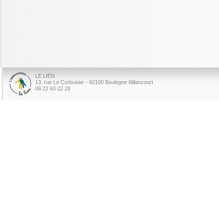
LE LIEN
13, rue Le Corbusier - 92100 Boulogne Billancourt
06 22 60 22 28