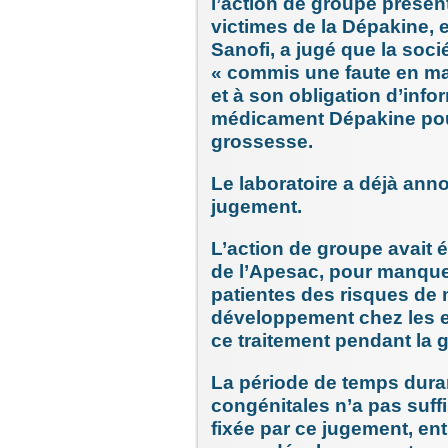
l’action de groupe présen
victimes de la Dépakine, e
Sanofi, a jugé que la soc
« commis une faute en ma
et à son obligation d’info
médicament Dépakine pour
grossesse.
Le laboratoire a déjà ann
jugement.
L’action de groupe avait é
de l’Apesac, pour manque
patientes des risques de 
développement chez les en
ce traitement pendant la 
La période de temps duran
congénitales n’a pas suff
fixée par ce jugement, ent