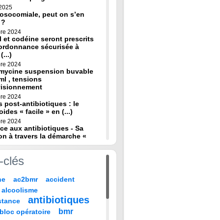
 2025
osocomiale, peut on s’en
 ?
re 2024
 et codéine seront prescrits
ordonnance sécurisée à
(...)
re 2024
omycine suspension buvable
ml , tensions
visionnement
re 2024
s post-antibiotiques : le
oides « facile » en (...)
re 2024
ce aux antibiotiques - Sa
on à travers la démarche «
re 2024
-clés
de diagnostic en médecine
 HAS
ne
ac2bmr
accident
 2024
médicales : « quand leur vie
alcoolisme
 sur TF1 mardi 22 (...)
antibiotiques
stance
 2024
, codeine : de nouvelles
bmr
bloc opératoire
pour prévenir la