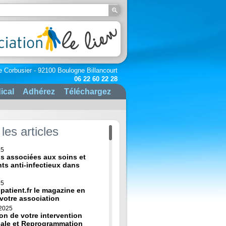
e Corbusier - 92100 Boulogne Billancourt
06 22 60 22 28
ical
Adhérez
Téléchargez
les articles
25
ns associées aux soins et
nts anti-infectieux dans
25
-patient.fr le magazine en
 votre association
 2025
on de votre intervention
cale et Reprogrammation