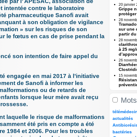
tée par l’ APESAC, association de
20 janvier
t intentée contre le laboratoire
Grippe n
protéger
iété pharmaceutique Sanofi avait
28 novemb
nquant à son obligation de vigilance
Tramadol
rmation » sur les risques de son
sur une 
partir du 
 le fœtus en cas de prise pendant la
28 novemb
clarithr
à 25 mg/
d’appro
oncé son intention de faire appel du
26 novemb
Diarrhée
Clostridi
té engagée en mai 2017 à l’initiative
15 novemb
Résistan
ment de Sanofi à informer les
préventi
malformations ou de retards de
Une (...)
fants lorsque leur mère avait reçu
15 novemb
Mots
Erreurs 
grossesse.
Rapport
10/175
16/175
22/175
24/175
télémédeci
23 octobre
Erreurs 
t laquelle le risque de malformations
24/175
8/175
actualités
bascule »
isamment été pris en compte a été
80/175
8/175
Antibiorési
17 octobre
8/175
44/175
70/175
re 1984 et 2006. Pour les troubles
Tramadol
bactéries
mesures 