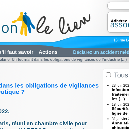
13, rue L
’il faut savoir
Actions
Déclarez un accident méd
akine, Un tournant dans les obligations de vigilances de l’industrie (...)
Tous 
dans les obligations de vigilances
23 juin 20
Infectio
eutique ?
traiteme
les (...)
18 juin 20
Sécurité
022,
ligne de
31 janvier
Paris, réuni en chambre civile pour
Annulati
chirurgi