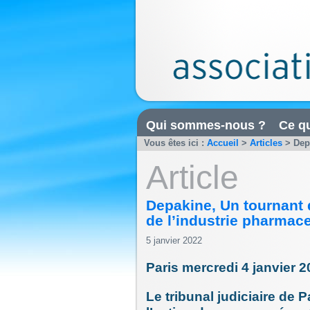
Qui sommes-nous ?
Ce qu
Vous êtes ici :
Accueil
>
Articles
>
Dep
Article
Depakine, Un tournant 
de l’industrie pharmac
5 janvier 2022
Paris mercredi 4 janvier 2
Le tribunal judiciaire de 