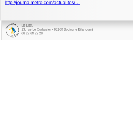
http://journalmetro.com/actualites/…
LE LIEN
13, rue Le Corbusier - 92100 Boulogne Billancourt
06 22 60 22 28