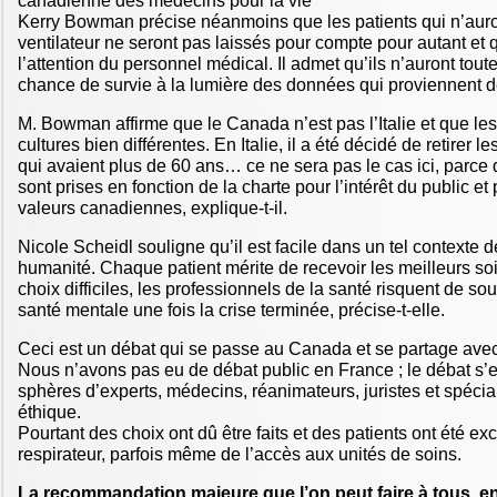
canadienne des médecins pour la vie
Kerry Bowman précise néanmoins que les patients qui n’auron
ventilateur ne seront pas laissés pour compte pour autant et q
l’attention du personnel médical. Il admet qu’ils n’auront tou
chance de survie à la lumière des données qui proviennent de 
M. Bowman affirme que le Canada n’est pas l’Italie et que le
cultures bien différentes. En Italie, il a été décidé de retirer l
qui avaient plus de 60 ans… ce ne sera pas le cas ici, parce
sont prises en fonction de la charte pour l’intérêt du public et 
valeurs canadiennes, explique-t-il.
Nicole Scheidl souligne qu’il est facile dans un tel contexte d
humanité. Chaque patient mérite de recevoir les meilleurs so
choix difficiles, les professionnels de la santé risquent de so
santé mentale une fois la crise terminée, précise-t-elle.
Ceci est un débat qui se passe au Canada et se partage avec 
Nous n’avons pas eu de débat public en France ; le débat s’
sphères d’experts, médecins, réanimateurs, juristes et spécial
éthique.
Pourtant des choix ont dû être faits et des patients ont été ex
respirateur, parfois même de l’accès aux unités de soins.
La recommandation majeure que l’on peut faire à tous, en