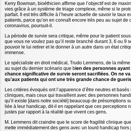
Kerry Bowman, bioéthicien affirme que l’objectif est de maxi
vies grâce à un système de triage complexe, même si le prot
parfait. Il est très difficile à l’heure actuelle de savoir le taux
patients, parce qu’on en connaît encore très peu au sujet de
coronavirus, poursuit-il.
La période de survie sera critique, même pour le patient sous
que vous ne voulez pas qu’il reste branché durant 3, 6 ou 9
pouvoir le lui retirer et le donner à un autre dans un état criti
immense.
Le spécialiste en droit médical, Trudo Lemmens, de la même 
au sujet du dernier scénario que b
ien des personnes ayant
chance significative de survie seront sacrifiées. On ne va 
qu’aux patients qui ont une très grande chance de gueri
Les critères évoqués ont l’apparence d’être neutres et basés 
cliniques, mais ceux qui travaillent avec des personnes hand
qu’il existe [dans notre société] beaucoup de présomptions sur
liée à leur handicap, dit-il en rappelant que ces perceptions 
justes par rapport à la réalité que vivent ces gens.
M. Lemmens dit craindre que le score de fragilité clinique que
mette immédiatement des gens avec un lourd handicap hors 