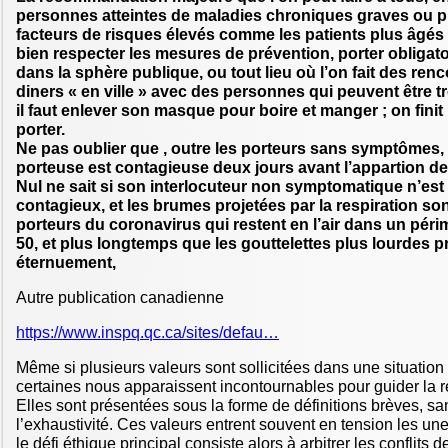
personnes atteintes de maladies chroniques graves ou p
facteurs de risques élevés comme les patients plus âgés
bien respecter les mesures de prévention, porter obliga
dans la sphère publique, ou tout lieu où l’on fait des renco
diners « en ville » avec des personnes qui peuvent être 
il faut enlever son masque pour boire et manger ; on finit
porter.
Ne pas oublier que , outre les porteurs sans symptômes,
porteuse est contagieuse deux jours avant l’appartion 
Nul ne sait si son interlocuteur non symptomatique n’est
contagieux, et les brumes projetées par la respiration so
porteurs du coronavirus qui restent en l’air dans un péri
50, et plus longtemps que les gouttelettes plus lourdes p
éternuement,
Autre publication canadienne
https://www.inspq.qc.ca/sites/defau…
Même si plusieurs valeurs sont sollicitées dans une situatio
certaines nous apparaissent incontournables pour guider la r
Elles sont présentées sous la forme de définitions brèves, sa
l’exhaustivité. Ces valeurs entrent souvent en tension les une
le défi éthique principal consiste alors à arbitrer les conflits d