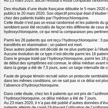
Au 23 mars 2020, aucun résultat d’essai comparatif randomisé
Des résultats d’une étude française débutée le 5 mars 2020 
publics le 20 mars 2020. Son objectif principal était d’étudier
chez des patients traités par l’hydroxychloroquine.
Cette étude n’est pas un essai randomisé et les patients du 
semblent avoir été recrutés de façon très différente de ceux 
hydroxychloroquine, ce qui rend la comparaison peu pertinen
Parmi les 26 patients qui ont reçu l’hydroxychloroquine : 3 pat
transférés en réanimation ; un patient est mort.
Deux autres patients ont décidé de ne plus participer à l’étud
Aucune évolution de ce type n’est décrite parmi les 16 patien
Dans le groupe traité par l’hydroxychloroquine, parmi les 18 p
de début des symptômes est connue, le délai médian avant n
dans la gorge a été de 7,5 jours, avec un large intervalle de 
Faute de groupe témoin recruté selon un protocole semblable
dans les mêmes conditions, on ne sait pas si ce délai est plu
l’absence d’hydroxychloroquine.
Dans cette étude, chez les 6 patients qui ont pris de l’azithr
l’hydroxychloroquine, ce délai médian a été de 7 jours.
Au 23 mars 2020, il n’a pas été publié d’autres données d’év
patients atteints de covid-19 étayant l’utilisation de l’azithrom