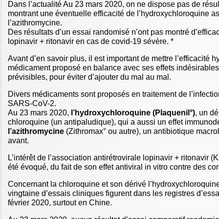
Dans l’actualité Au 23 mars 2020, on ne dispose pas de résult
montrant une éventuelle efficacité de l’hydroxychloroquine 
l’azithromycine.
Des résultats d’un essai randomisé n’ont pas montré d’efficac
lopinavir + ritonavir en cas de covid-19 sévère. *
Avant d’en savoir plus, il est important de mettre l’efficacité 
médicament proposé en balance avec ses effets indésirables
prévisibles, pour éviter d’ajouter du mal au mal.
Divers médicaments sont proposés en traitement de l’infectio
SARS-CoV-2.
Au 23 mars 2020,
l’hydroxychloroquine (Plaquenil°)
, un dé
chloroquine (un antipaludique), qui a aussi un effet immunodé
l’azithromycine
(Zithromax° ou autre), un antibiotique macrol
avant.
L’intérêt de l’association antirétrovirale lopinavir + ritonavir (
été évoqué, du fait de son effet antiviral in vitro contre des co
Concernant la chloroquine et son dérivé l’hydroxychloroquin
vingtaine d’essais cliniques figurent dans les registres d’ess
février 2020, surtout en Chine.