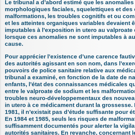
Le tribunal a d’abord estimé que les anomalies
morphologiques faciales, squelettiques et des 
malformations, les troubles cognitifs et ou c
et les atteintes organiques variables devaient
imputables à l’exposition in utero au valproat
lorsque ces anomalies ne sont imputables à a
cause.
Pour apprécier l’existence d’une carence fautive
des autorités agissant en son nom, dans l’exer
pouvoirs de police sanitaire relative aux médic
tribunal a examiné, en fonction de la date de 
enfants, l’état des connaissances médicales qu
entre le valproate de sodium et les malformatio
troubles neuro-développementaux des nouve
in utero à ce médicament durant la grossesse. I
1981, il n’existait pas d’étude suffisante pour éta
En 1984 et 1985, seuls les risques de malforma
suffisamment documentés pour alerter la vigil
autorités sanitaires. En revanche, concernant 