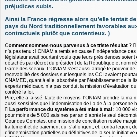
préjudices subis.
Ainsi la France régresse alors qu’elle tentait de
pays du Nord traditionnellement favorables au
contractuels plutôt que contentieux. )
C
omment sommes-nous parvenus à ce triste résultat ?
 
n’a pas tenu : l’ONIAM a remis en cause l’indépendance des 
législateur avait pourtant voulu que leurs présidences soient
détachés par décret du président de la République et nommés
Garde des sceaux. L’ONIAM s’est aussi arrogé le pouvoir de 
recevabilité des dossiers sur lesquels les CCI avaient pourtan
CNAMED, quant à elle, absorbée par l’établissement de la lis
experts médicaux, n’a pas conduit la mission d’évaluation du d
conféré la loi.
Pire, elle a laissé, faute de moyens, l’ONIAM prendre la main
aussi sensibles que l’indemnisation de l’aide à la personne 

La performance du système a été mise à mal
: 10 000 vi
pour moins de 5 000 saisines par an d’après le seul décompte
Cour des Comptes, une mission de conciliation restée margin
traitement et de paiement qui s’allongent, et, contra legem, de
d’indemnisation partielles ou définitives de la seule initiativ