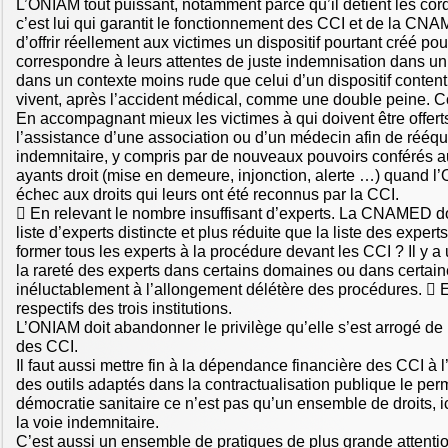
L’ONIAM tout puissant, notamment parce qu’il détient les cor
c’est lui qui garantit le fonctionnement des CCI et de la CN
d’offrir réellement aux victimes un dispositif pourtant créé po
correspondre à leurs attentes de juste indemnisation dans un 
dans un contexte moins rude que celui d’un dispositif content
vivent, après l’accident médical, comme une double peine. C
En accompagnant mieux les victimes à qui doivent être offerts
l’assistance d’une association ou d’un médecin afin de rééqui
indemnitaire, y compris par de nouveaux pouvoirs conférés au
ayants droit (mise en demeure, injonction, alerte …) quand l
échec aux droits qui leurs ont été reconnus par la CCI.
 En relevant le nombre insuffisant d’experts. La CNAMED doi
liste d’experts distincte et plus réduite que la liste des experts
former tous les experts à la procédure devant les CCI ? Il y a
la rareté des experts dans certains domaines ou dans certain
inéluctablement à l’allongement délétère des procédures.  En
respectifs des trois institutions.
L’ONIAM doit abandonner le privilège qu’elle s’est arrogé de
des CCI.
Il faut aussi mettre fin à la dépendance financière des CCI à 
des outils adaptés dans la contractualisation publique le perm
démocratie sanitaire ce n’est pas qu’un ensemble de droits, ic
la voie indemnitaire.
C’est aussi un ensemble de pratiques de plus grande attent