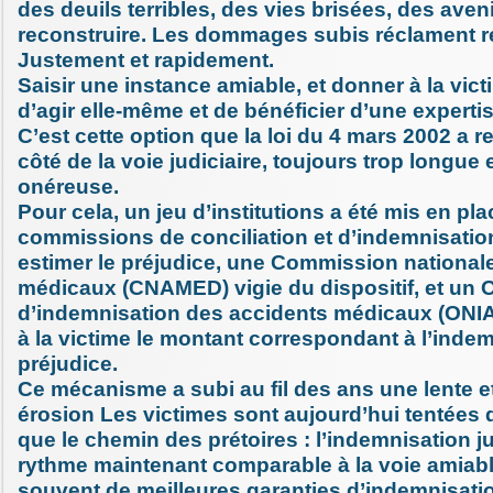
des deuils terribles, des vies brisées, des aveni
reconstruire. Les dommages subis réclament r
Justement et rapidement.
Saisir une instance amiable, et donner à la victi
d’agir elle-même et de bénéficier d’une expertis
C’est cette option que la loi du 4 mars 2002 a 
côté de la voie judiciaire, toujours trop longue
onéreuse.
Pour cela, un jeu d’institutions a été mis en pla
commissions de conciliation et d’indemnisatio
estimer le préjudice, une Commission national
médicaux (CNAMED) vigie du dispositif, et un O
d’indemnisation des accidents médicaux (ONIA
à la victime le montant correspondant à l’inde
préjudice.
Ce mécanisme a subi au fil des ans une lente e
érosion Les victimes sont aujourd’hui tentées 
que le chemin des prétoires : l’indemnisation ju
rythme maintenant comparable à la voie amiable
souvent de meilleures garanties d’indemnisati