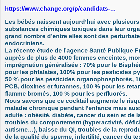
https://www.change.org/p/candidats-…
Les bébés naissent aujourd’hui avec plusieurs
substances chimiques toxiques dans leur org
grand nombre d’entre elles sont des perturbat
endocriniens.
La récente étude de l’agence Santé Publique 
auprès de plus de 4000 femmes enceintes, mo
imprégnation généralisée : 70% pour le Bisphé
pour les phtalates, 100% pour les pesticides py
50 % pour les pesticides organophosphorés, 1
PCB, dioxines et furannes, 100 % pour les reta
flamme bromés, 100 % pour les perfluorés.
Nous savons que ce cocktail augmente le risqu
maladie chronique pendant l’enfance mais auss
adulte : obésité, diabète, cancer du sein et de l
troubles du comportement (hyperactivité, déficit
autisme…), baisse du QI, troubles de la reprod
de la qualité du sperme, infertilité, cancer du te