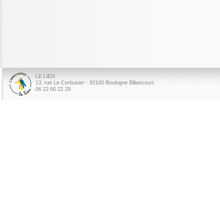
LE LIEN
13, rue Le Corbusier - 92100 Boulogne Billancourt
06 22 60 22 28