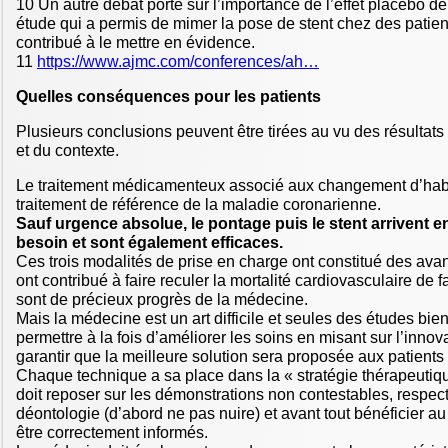
10 Un autre débat porte sur l’importance de l’effet placebo de
étude qui a permis de mimer la pose de stent chez des patien
contribué à le mettre en évidence.
11
https://www.ajmc.com/conferences/ah…
Quelles conséquences pour les patients
Plusieurs conclusions peuvent être tirées au vu des résultat
et du contexte.
Le traitement médicamenteux associé aux changement d’habit
traitement de référence de la maladie coronarienne.
Sauf urgence absolue, le pontage puis le stent arrivent 
besoin et sont également efficaces.
Ces trois modalités de prise en charge ont constitué des av
ont contribué à faire reculer la mortalité cardiovasculaire de fa
sont de précieux progrès de la médecine.
Mais la médecine est un art difficile et seules des études bi
permettre à la fois d’améliorer les soins en misant sur l’inno
garantir que la meilleure solution sera proposée aux patients
Chaque technique a sa place dans la « stratégie thérapeutiq
doit reposer sur les démonstrations non contestables, respec
déontologie (d’abord ne pas nuire) et avant tout bénéficier au
être correctement informés.