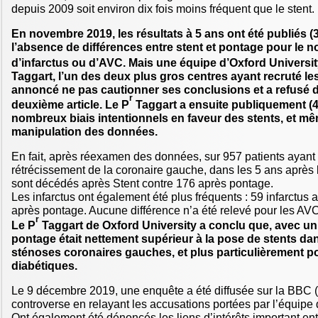
depuis 2009 soit environ dix fois moins fréquent que le stent.
En novembre 2019, les résultats à 5 ans ont été publiés (3)
l’absence de différences entre stent et pontage pour le 
d’infarctus ou d’AVC. Mais une équipe d’Oxford University
Taggart, l’un des deux plus gros centres ayant recruté les
annoncé ne pas cautionner ses conclusions et a refusé d
r
deuxième article. Le P
Taggart a ensuite publiquement (
nombreux biais intentionnels en faveur des stents, et mê
manipulation des données.
En fait, après réexamen des données, sur 957 patients ayant é
rétrécissement de la coronaire gauche, dans les 5 ans après l
sont décédés après Stent contre 176 après pontage.
Les infarctus ont également été plus fréquents : 59 infarctus a
après pontage. Aucune différence n’a été relevé pour les AVC
r
Le P
Taggart de Oxford University a conclu que, avec un s
pontage était nettement supérieur à la pose de stents dan
sténoses coronaires gauches, et plus particulièrement po
diabétiques.
Le 9 décembre 2019, une enquête a été diffusée sur la BBC (5
controverse en relayant les accusations portées par l’équipe 
Ont également été dénoncés les liens d’intérêts important ent