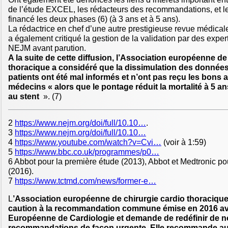
de l’étude EXCEL, les rédacteurs des recommandations, et le
financé les deux phases (6) (à 3 ans et à 5 ans).
La rédactrice en chef d’une autre prestigieuse revue médica
a également critiqué la gestion de la validation par des experts
NEJM avant parution.
A la suite de cette diffusion, l’Association européenne de
thoracique a considéré que la dissimulation des donné
patients ont été mal informés et n’ont pas reçu les bons a
médecins « alors que le pontage réduit la mortalité à 5 
au stent
». (7)
2
https://www.nejm.org/doi/full/10.10…
.
3
https://www.nejm.org/doi/full/10.10…
4
https://www.youtube.com/watch?v=Cvi…
(voir à 1:59)
5
https://www.bbc.co.uk/programmes/p0…
6 Abbot pour la première étude (2013), Abbot et Medtronic p
(2016).
7
https://www.tctmd.com/news/former-e…
L
’Association européenne de chirurgie cardio thoracique a
caution à la recommandation commune émise en 2016 av
Européenne de Cardiologie et demande de redéfinir de n
recommandations de façon urgente. Elle recommande au