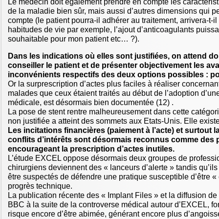
Le médecin doit également prendre en compte les caractérist
de la maladie bien sûr, mais aussi d’autres dimensions qui p
compte (le patient pourra-il adhérer au traitement, arrivera-t-i
habitudes de vie par exemple, l’ajout d’anticoagulants puissan
souhaitable pour mon patient etc… ?).
Dans les indications où elles sont justifiées, on attend 
conseiller le patient et de présenter objectivement les av
inconvénients respectifs des deux options possibles : po
Or la surprescription d’actes plus faciles à réaliser concerna
malades que ceux étaient traités au début de l’adoption d’une
médicale, est désormais bien documentée (12) .
La pose de stent rentre malheureusement dans cette catégorie
non justifiée a atteint des sommets aux Etats-Unis. Elle exist
Les incitations financières (paiement à l’acte) et surtout 
conflits d’intérêts sont désormais reconnus comme des
encourageant la prescription d’actes inutiles.
L’étude EXCEL oppose désormais deux groupes de professio
chirurgiens deviennent des « lanceurs d’alerte » tandis qu’il
être suspectés de défendre une pratique susceptible d’être «
progrès technique.
La publication récente des « Implant Files » et la diffusion de
BBC à la suite de la controverse médical autour d’EXCEL, fo
risque encore d’être abimée, générant encore plus d’angois