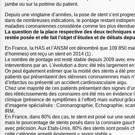
jambe ou sur la poitrine du patient.
Depuis une vingtaine d’années, la pose de stent s’est prog
dans de nombreuses indications, le pontage restant indispens
maladies coronariennes considérée comme les plus étendues
La question de la place respective des deux techniques 
restée posée et elle fait l’objet d’études et de débats dep
En France, la HAS et l’ANSM ont dénombré que 109 850 ma
d’hommes) ont reçu un stent en 2014 (1) .
Le nombre de pontage est resté stable depuis 2009 avec env
interventions par an. L’évolution a donc été très largement en
On peut également estimer que la moitié des stents a été pre
patients qui présentaient des sténoses coronariennes mais n
d’infarctus ou présenté un accident cardiovasculaire aigu.
Chez une majorité de ces patients présentant des signes d’un
des rétrécissements des coronaires ont été mis en évidence 
clinique (présence de symptômes à l’effort) mais surtout gr
d’imagerie spécialisés : Coronarographie, Echographie, scann
IRM.
En France, dans 80% des cas, le stent est posé sur une seule
mais le pourcentage de stents posés dans la coronaire gauc
avec précision. Aux Etats-Unis, 80% des stents sont posés c
cette catégorie appelé également « angor stable ».