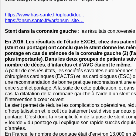
https://www.has-sante.fr/upload/doc…
https://ansm.sante.fr/var/ansm_site…
Stent dans la coronaire gauche
: les résultats controversé
En 2016. Les résultats de l’étude EXCEL chez des patients
(stent ou pontage) ont conclu que le stent donne les mêm
pontage en cas de sténose de la coronaire gauche (2) (l’a
plus importante). Dans les deux groupes de patients suiv
nombre de décès, d’infarctus et d’AVC étaient le même.
A partir de ces résultats, les sociétés savantes européennes 
chirurgiens cardiaques (EACTS) et les cardiologues (ESC) 
une recommandation de bonne pratique reconnaissant une ef
entre stent et pontage. A la suite de cette publication, et dans
cas, la dilatation de la coronaire gauche à l’aide d’un stent es
l’intervention à cœur ouvert.
Le stent permet de réduire les complications opératoires, rédu
d’hospitalisation et le coût du traitement est divisé par deux 
pontage. C’est donc la « simplicité » de la pose de stent comp
« lourde » du pontage qui explique son rapide succès depuis
d’années.
En France, le nombre de pontage était d’environ 13.000 en 20