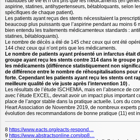
habitudes de vie et n’ont pris que les médicaments (en génér
aspirine, statines, antihypertenseurs, bétabloquants, selon l
spécifiques de chaque patient).
Les patients ayant reçus des stents nécessitaient la prescript
beaucoup plus puissants que l’aspirine pendant au moins 6 m
bien entendu les traitements médicamenteux standards : anti
statines, bétabloquants).
Le nombre de décès a été de 145 chez ceux qui ont été opér
144 chez ceux qui n’ont pris que les médicaments.
Le nombre de patients ayant présenté un infarctus était 
groupe ayant reçu les stents contre 314 dans le groupe 
les médicaments (différence statistiquement non significat
de différence entre le nombre de réhospitalisations pou
forte. Cependant les patients ayant reçu les stents ont r
meilleure qualité de vie juste après l’intervention 10) .
Les résultats de l’étude ISCHEMIA, mais en l’absence de c
avec l’étude EXCEL, devrait avoir un impact plus important c
place de l’angor stable dans la pratique actuelle. Lors du co
Heart Association de Novembre 2019, de nombreux experts 
évolution des recommandations de bonne pratique (11) est in
8
https://www.eacts.org/eacts-respond…
9
https://www.abstractsonline.com/pp8…