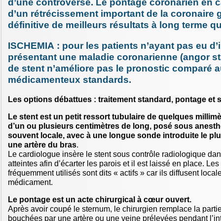
d’une controverse. Le pontage coronarien en c
d’un rétrécissement important de la coronaire 
définitive de meilleurs résultats à long terme qu
ISCHEMIA : pour les patients n’ayant pas eu d’
présentant une maladie coronarienne (angor sta
de stent n’améliore pas le pronostic comparé a
médicamenteux standards.
Les options débattues : traitement standard, pontage et s
Le stent est un petit ressort tubulaire de quelques millimè
d’un ou plusieurs centimètres de long, posé sous anesthé
souvent locale, avec à une longue sonde introduite le p
une artère du bras
.
Le cardiologue insère le stent sous contrôle radiologique dan
atteintes afin d’écarter les parois et il est laissé en place. Les
fréquemment utilisés sont dits « actifs » car ils diffusent loca
médicament.
Le pontage est un acte chirurgical à cœur ouvert.
Après avoir coupé le sternum, le chirurgien remplace la parti
bouchées par une artère ou une veine prélevées pendant l’int