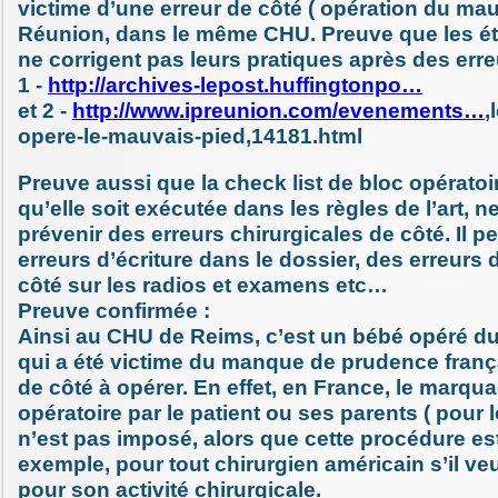
victime d’une erreur de côté ( opération du mau
Réunion, dans le même CHU. Preuve que les é
ne corrigent pas leurs pratiques après des erre
1 -
http://archives-lepost.huffingtonpo…
et 2 -
http://www.ipreunion.com/evenements…
,
opere-le-mauvais-pied,14181.html
Preuve aussi que la check list de bloc opératoi
qu’elle soit exécutée dans les règles de l’art, ne
prévenir des erreurs chirurgicales de côté. Il p
erreurs d’écriture dans le dossier, des erreur
côté sur les radios et examens etc…
Preuve confirmée :
Ainsi au CHU de Reims, c’est un bébé opéré d
qui a été victime du manque de prudence franç
de côté à opérer. En effet, en France, le marqua
opératoire par le patient ou ses parents ( pour l
n’est pas imposé, alors que cette procédure est
exemple, pour tout chirurgien américain s’il ve
pour son activité chirurgicale.