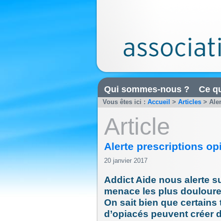
Qui sommes-nous ?
Ce qu
Vous êtes ici :
Accueil
>
Articles
>
Ale
Article
Alerte prescriptions op
20 janvier 2017
Addict Aide nous alerte s
menace les plus douloureu
On sait bien que certains
d’opiacés peuvent créer 