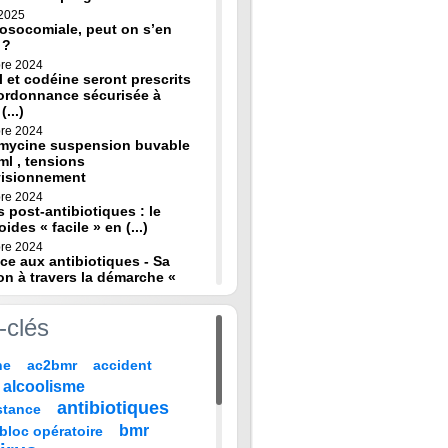
 2025
osocomiale, peut on s’en
 ?
re 2024
 et codéine seront prescrits
ordonnance sécurisée à
(...)
re 2024
omycine suspension buvable
ml , tensions
visionnement
re 2024
s post-antibiotiques : le
oides « facile » en (...)
re 2024
ce aux antibiotiques - Sa
on à travers la démarche «
re 2024
-clés
de diagnostic en médecine
 HAS
ne
ac2bmr
accident
 2024
médicales : « quand leur vie
alcoolisme
 sur TF1 mardi 22 (...)
antibiotiques
stance
 2024
, codeine : de nouvelles
bmr
bloc opératoire
pour prévenir la