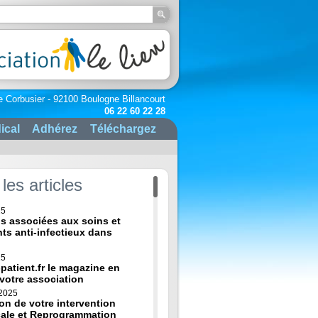
e Corbusier - 92100 Boulogne Billancourt
06 22 60 22 28
ical
Adhérez
Téléchargez
les articles
25
ns associées aux soins et
nts anti-infectieux dans
25
-patient.fr le magazine en
 votre association
 2025
on de votre intervention
cale et Reprogrammation