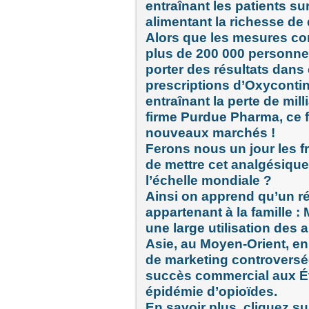
entraînant les patients su
alimentant la richesse de
Alors que les mesures con
plus de 200 000 personne
porter des résultats dans 
prescriptions d’Oxyconti
entraînant la perte de mill
firme Purdue Pharma, ce 
nouveaux marchés !
Ferons nous un jour les fr
de mettre cet analgésiqu
l’échelle mondiale ?
Ainsi on apprend qu’un ré
appartenant à la famille
une large utilisation des
Asie, au Moyen-Orient, en
de marketing controversée
succès commercial aux Éta
épidémie d’opioïdes.
En savoir plus, cliquez sur