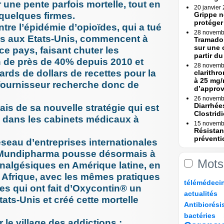
r une pente parfois mortelle, tout en
20 janvier
 quelques firmes.
Grippe n
protéger
tre l’épidémie d’opioïdes, qui a tué
28 novemb
s aux Etats-Unis, commencent à
Tramadol
sur une 
ce pays, faisant chuter les
partir du 
n de près de 40% depuis 2010 et
28 novemb
iards de dollars de recettes pour la
clarithr
à 25 mg/
fournisseur recherche donc de
d’appro
26 novemb
Diarrhée
ais de sa nouvelle stratégie qui est
Clostridi
e dans les cabinets médicaux à
15 novemb
Résistan
préventi
seau d’entreprises internationales
Une (...)
 : Mundipharma pousse désormais à
15 novemb
Mots
Erreurs 
 analgésiques en Amérique latine, en
Rapport
 Afrique, avec les mêmes pratiques
7/152
13/152
20/152
20/152
télémédeci
23 octobre
s qui ont fait d’Oxycontin® un
Erreurs 
33/152
6/152
actualités
bascule »
ts-Unis et créé cette mortelle
62/152
15/152
Antibiorési
17 octobre
8/152
36/152
82/152
Tramadol
bactéries
 le village des addictions :
mesures 