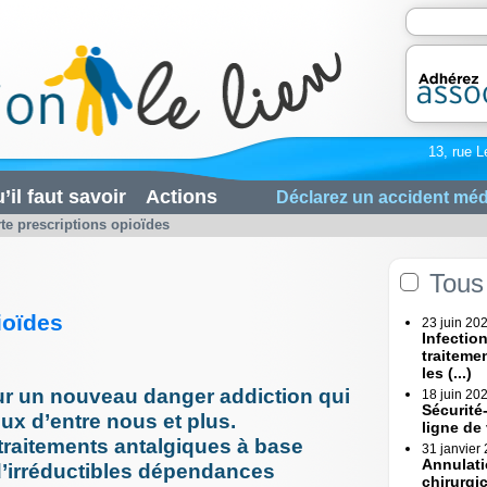
13, rue L
’il faut savoir
Actions
Déclarez un accident méd
rte prescriptions opioïdes
Tous 
ioïdes
23 juin 20
Infectio
traiteme
les (...)
ur un nouveau danger addiction qui
18 juin 20
Sécurité
x d’entre nous et plus.
ligne de
 traitements antalgiques à base
31 janvier
Annulati
d’irréductibles dépendances
chirurgi