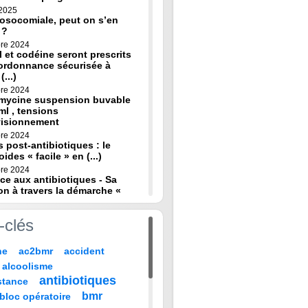
 2025
osocomiale, peut on s’en
 ?
re 2024
 et codéine seront prescrits
ordonnance sécurisée à
(...)
re 2024
omycine suspension buvable
ml , tensions
visionnement
re 2024
s post-antibiotiques : le
oides « facile » en (...)
re 2024
ce aux antibiotiques - Sa
on à travers la démarche «
re 2024
-clés
de diagnostic en médecine
 HAS
ne
ac2bmr
accident
 2024
médicales : « quand leur vie
alcoolisme
 sur TF1 mardi 22 (...)
antibiotiques
stance
 2024
, codeine : de nouvelles
bmr
bloc opératoire
pour prévenir la