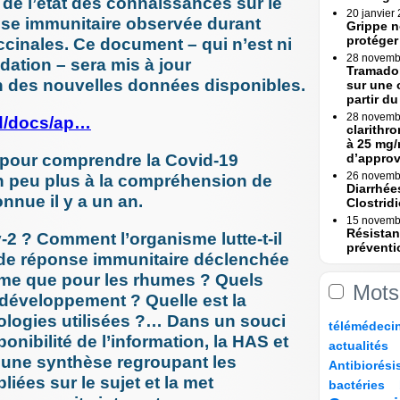
de l’état des connaissances sur le
20 janvier
nse immunitaire observée durant
Grippe n
protéger
vaccinales. Ce document – qui n’est ni
28 novemb
ation – sera mis à jour
Tramadol
on des nouvelles données disponibles.
sur une 
partir du 
28 novemb
ad/docs/ap…
clarithr
à 25 mg/
s pour comprendre la Covid-19
d’appro
26 novemb
un peu plus à la compréhension de
Diarrhée
nnue il y a un an.
Clostridi
15 novemb
Résistan
-2 ? Comment l’organisme lutte-t-il
préventi
e de réponse immunitaire déclenchée
Une (...)
même que pour les rhumes ? Quels
15 novemb
Mots
Erreurs 
 développement ? Quelle est la
Rapport
nologies utilisées ?… Dans un souci
10/160
16/160
21/160
21/160
télémédeci
23 octobre
Erreurs 
onibilité de l’information, la HAS et
23/160
7/160
actualités
bascule »
 une synthèse regroupant les
68/160
8/160
Antibiorési
17 octobre
7/160
41/160
63/160
iées sur le sujet et la met
Tramadol
bactéries
mesures 