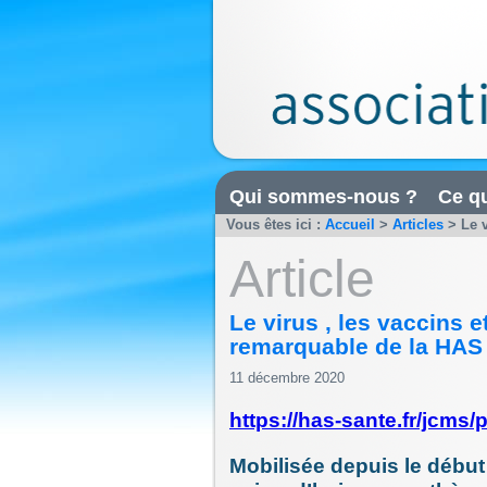
Qui sommes-nous ?
Ce qu
Vous êtes ici :
Accueil
>
Articles
>
Le v
Article
Le virus , les vaccins e
remarquable de la HAS
11 décembre 2020
https://has-sante.fr/jcm
Mobilisée depuis le début 