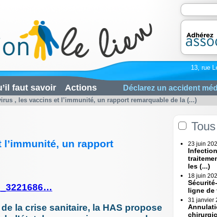
13, rue L
’il faut savoir
Actions
Déclarez un accident méd
irus , les vaccins et l’immunité, un rapport remarquable de la (...)
Tous 
t l’immunité, un rapport
23 juin 20
Infectio
traiteme
les (...)
18 juin 20
Sécurité
s/p_3221686…
ligne de
31 janvier
de la crise sanitaire, la HAS propose
Annulati
chirurgi