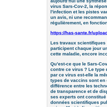
aujourd’hui une synthèse 
virus Sars-Cov-2, la répo
l’infection et les pistes 
un avis, ni une recommand
régulièrement, en foncti
https://has-sante.fr/uplo
Les travaux scientifique
participent chaque jour 
cette maladie, encore inco
Qu’est-ce que le Sars-Cov
contre ce virus ? Le typ
par ce virus est-elle la 
types de vaccins sont en
différence entre les tech
de transparence et de disp
ses experts ont constitué
données scientifiques publ