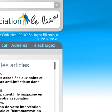
e Corbusier - 92100 Boulogne Billancourt
06 22 60 22 28
ical
Adhérez
Téléchargez
les articles
25
ns associées aux soins et
nts anti-infectieux dans
25
-patient.fr le magazine en
 votre association
 2025
on de votre intervention
cale et Reprogrammation