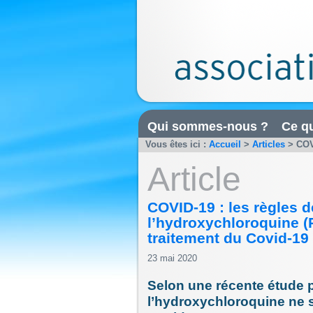
Qui sommes-nous ?
Ce qu
Vous êtes ici :
Accueil
>
Articles
>
COV
Article
COVID-19 : les règles d
l’hydroxychloroquine (P
traitement du Covid-19
23 mai 2020
Selon une récente étude p
l’hydroxychloroquine ne s