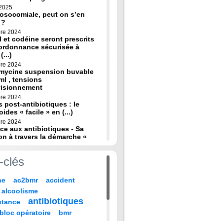
 2025
osocomiale, peut on s’en
 ?
re 2024
 et codéine seront prescrits
ordonnance sécurisée à
(...)
re 2024
omycine suspension buvable
ml , tensions
visionnement
re 2024
s post-antibiotiques : le
oides « facile » en (...)
re 2024
ce aux antibiotiques - Sa
on à travers la démarche «
re 2024
-clés
de diagnostic en médecine
 HAS
ne
ac2bmr
accident
 2024
médicales : « quand leur vie
alcoolisme
 sur TF1 mardi 22 (...)
antibiotiques
stance
 2024
, codeine : de nouvelles
bloc opératoire
bmr
pour prévenir la