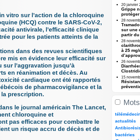
20 janvier
Grippe n
protéger
 vitro sur l’action de la chloroquine
28 novemb
roquine (HCQ) contre le SARS-CoV-2,
Tramadol
cité antivirale, l’efficacité clinique
sur une 
partir du 
ée pour les patients atteints de la
28 novemb
clarithr
tions dans des revues scientifiques
à 25 mg/
d’appro
e mis en évidence leur efficacité sur
26 novemb
ou sur l’aggravation jusqu’à
Diarrhée
Clostridi
erts en réanimation et décès. Au
15 novemb
toxicité cardiaque ont été rapportés
Résistan
uébécois de pharmacovigilance et la
préventi
Une (...)
a prescription.
15 novemb
Mots
Erreurs 
 dans le journal américain The Lancet,
Rapport
8/239
22/239
28/239
28/239
ent chloroquine et
télémédeci
23 octobre
Erreurs 
29/239
9/239
nt pas efficaces pour combattre le
actualités
bascule »
87/239
8/239
Antibiorési
ient un risque accru de décès et de
17 octobre
17/239
47/239
104/239
Tramadol
bactéries
mesures 