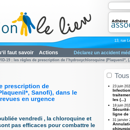
13, rue L
’il faut savoir
Actions
Déclarez un accident méd
ID-19 : les règles de prescription de l’hydroxychloroquine (Plaquenil*, (.
Tous 
e prescription de
23 juin 20
Infectio
laquenil*, Sanofi), dans le
traiteme
 revues en urgence
les (...)
18 juin 20
Sécurité
ligne de
ubliée vendredi , la chloroquine et
31 janvier
Annulati
ont pas efficaces pour combattre le
chirurgi