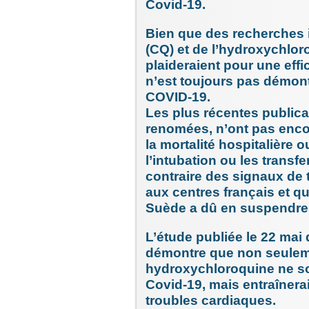
Covid-19.
Bien que des recherches in
(CQ) et de l’hydroxychlo
plaideraient pour une effica
n’est toujours pas démontr
COVID-19.
Les plus récentes publica
renomées, n’ont pas encor
la mortalité hospitalière 
l’intubation ou les transf
contraire des signaux de 
aux centres français et q
Suède a dû en suspendre l
L’étude publiée le 22 mai
démontre que non seulem
hydroxychloroquine ne so
Covid-19, mais entraînera
troubles cardiaques.