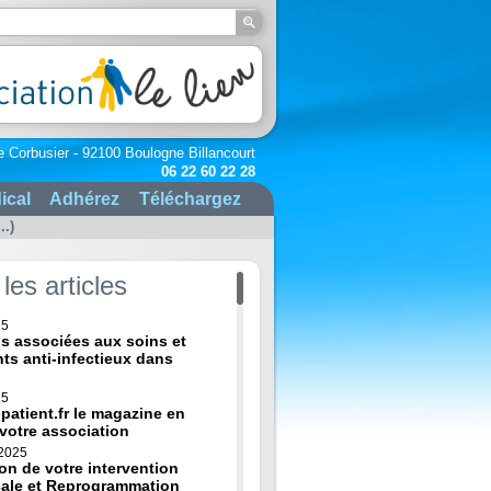
e Corbusier - 92100 Boulogne Billancourt
06 22 60 22 28
ical
Adhérez
Téléchargez
..)
les articles
25
ns associées aux soins et
nts anti-infectieux dans
25
-patient.fr le magazine en
 votre association
 2025
on de votre intervention
cale et Reprogrammation