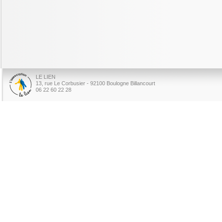
LE LIEN
13, rue Le Corbusier - 92100 Boulogne Billancourt
06 22 60 22 28