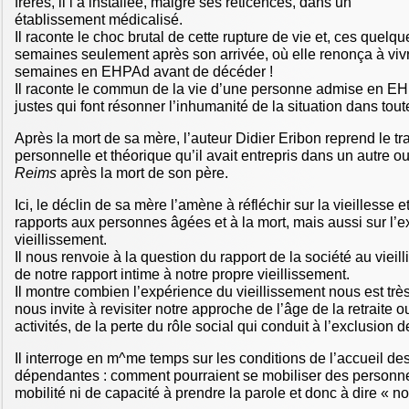
frères, il l’a installée, malgré ses réticences, dans un
établissement médicalisé.
Il raconte le choc brutal de cette rupture de vie et, ces quelqu
semaines seulement après son arrivée, où elle renonça à vivre
semaines en EHPAd avant de décéder !
Il raconte le commun de la vie d’une personne admise en E
justes qui font résonner l’inhumanité de la situation dans tou
Après la mort de sa mère, l’auteur Didier Eribon reprend le tra
personnelle et théorique qu’il avait entrepris dans un autre 
Reims
après la mort de son père.
Ici, le déclin de sa mère l’amène à réfléchir sur la vieillesse e
rapports aux personnes âgées et à la mort, mais aussi sur l’
vieillissement.
Il nous renvoie à la question du rapport de la société au vieill
de notre rapport intime à notre propre vieillissement.
Il montre combien l’expérience du vieillissement nous est très d
nous invite à revisiter notre approche de l’âge de la retraite o
activités, de la perte du rôle social qui conduit à l’exclusion de
Il interroge en m^me temps sur les conditions de l’accueil d
dépendantes : comment pourraient se mobiliser des personne
mobilité ni de capacité à prendre la parole et donc à dire « n