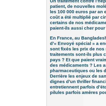
Un traitement contre l’hép
patient, de nouvelles mol
les 100 000 euros par an 
coût a été multiplié par 
certains de nos médicame
paient-ils aussi cher pour
En France, au Bangladesh
d’« Envoyé spécial » a e
sont fixés les prix de no
traitements sont-ils plus
pays ? Et que paient vrai
des médicaments ? Les an
pharmaceutiques ou les d
Derrière les enjeux de sa
dignes d’un thriller financ
entretiennent parfois d’é
pilules parfois amères pou