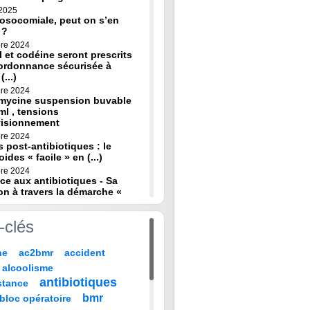
 2025
osocomiale, peut on s’en
 ?
re 2024
 et codéine seront prescrits
ordonnance sécurisée à
(...)
re 2024
omycine suspension buvable
ml , tensions
visionnement
re 2024
s post-antibiotiques : le
oides « facile » en (...)
re 2024
ce aux antibiotiques - Sa
on à travers la démarche «
re 2024
-clés
de diagnostic en médecine
 HAS
ne
ac2bmr
accident
 2024
médicales : « quand leur vie
alcoolisme
 sur TF1 mardi 22 (...)
antibiotiques
stance
 2024
, codeine : de nouvelles
bmr
bloc opératoire
pour prévenir la