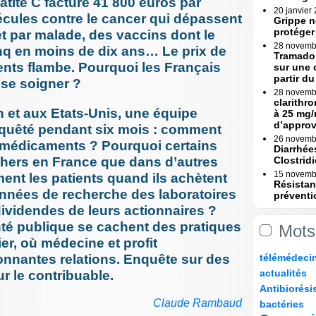
atite C facturé 41 800 euros par
20 janvier
écules contre le cancer qui dépassent
Grippe n
protéger
et par malade, des vaccins dont le
28 novemb
cinq en moins de dix ans… Le prix de
Tramadol
nts flambe. Pourquoi les Français
sur une 
partir du 
 se soigner ?
28 novemb
clarithr
 et aux Etats-Unis, une équipe
à 25 mg/
d’appro
nquêté pendant six mois : comment
26 novemb
s médicaments ? Pourquoi certains
Diarrhée
 chers en France que dans d’autres
Clostridi
15 novemb
ment les patients quand ils achètent
Résistan
nées de recherche des laboratoires
préventi
Une (...)
ividendes de leurs actionnaires ?
15 novemb
nté publique se cachent des pratiques
Mots
Erreurs 
ier, où médecine et profit
Rapport
21/389
36/389
36/389
54/389
tonnantes relations. Enquête sur des
télémédeci
23 octobre
Erreurs 
44/389
24/389
actualités
r le contribuable.
bascule »
147/389
19/389
Antibiorési
17 octobre
27/389
97/389
170/389
Tramadol
Claude Rambaud
bactéries
mesures 