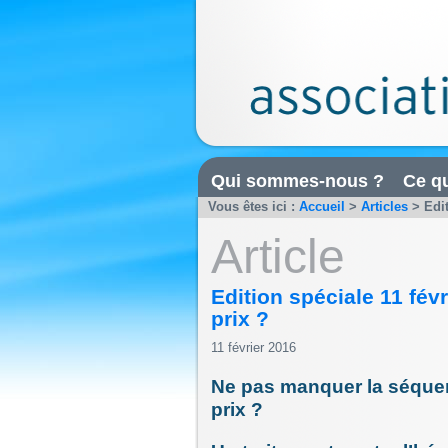
Qui sommes-nous ?
Ce qu
Vous êtes ici :
Accueil
>
Articles
>
Edi
Article
Edition spéciale 11 fév
prix ?
11 février 2016
Ne pas manquer la séquen
prix ?