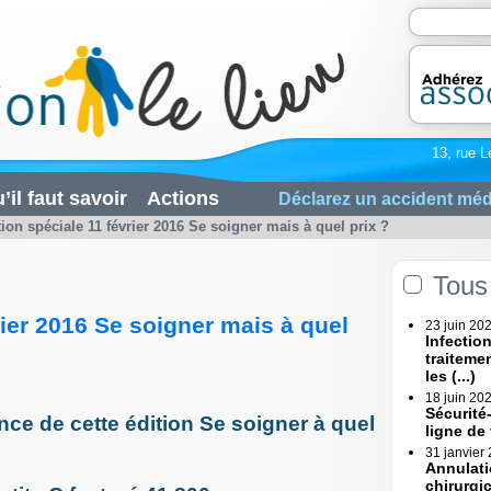
13, rue L
’il faut savoir
Actions
Déclarez un accident méd
tion spéciale 11 février 2016 Se soigner mais à quel prix ?
Tous 
rier 2016 Se soigner mais à quel
23 juin 20
Infectio
traiteme
les (...)
18 juin 20
Sécurité
ce de cette édition Se soigner à quel
ligne de
31 janvier
Annulati
chirurgi