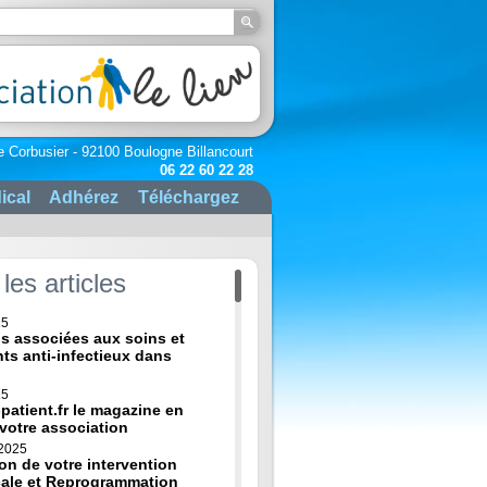
e Corbusier - 92100 Boulogne Billancourt
06 22 60 22 28
ical
Adhérez
Téléchargez
les articles
25
ns associées aux soins et
nts anti-infectieux dans
25
-patient.fr le magazine en
 votre association
 2025
on de votre intervention
cale et Reprogrammation