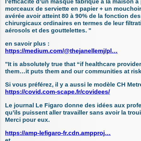
l’efficacité d’un masque fabriqué à la maison à 
morceaux de serviette en papier + un mouchoir
avérée avoir atteint 80 à 90% de la fonction d
chirurgicaux ordinaires en termes de leur filtra
aérosols et des gouttelettes. "
en savoir plus :
https://medium.com/@thejanellemj/pl…
"It is absolutely true that “if healthcare provide
them…it puts them and our communities at risk
Si vous préférez, il y a aussi le modèle CH Met
https://covid.com-scape.fr/covidees/
Le journal Le Figaro donne des idées aux prof
qu’ils puissent aller travailler sans avoir la trou
Merci pour eux.
https://amp-lefigaro-fr.cdn.ampproj…
et