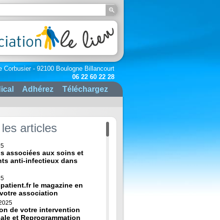
e Corbusier - 92100 Boulogne Billancourt
06 22 60 22 28
ical
Adhérez
Téléchargez
les articles
25
ns associées aux soins et
nts anti-infectieux dans
25
-patient.fr le magazine en
 votre association
 2025
on de votre intervention
cale et Reprogrammation