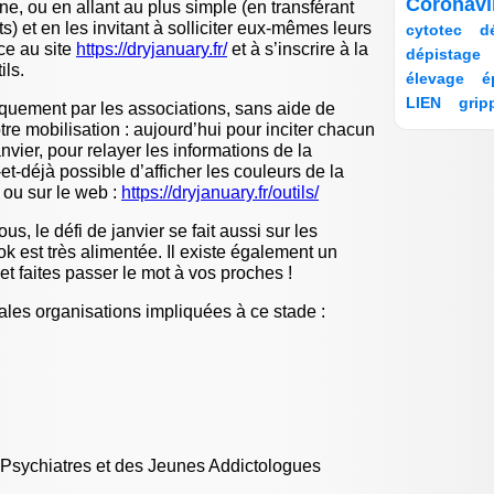
8/242
20/242
Coronav
e, ou en allant au plus simple (en transférant
dépenda
9/242
71/242
18/242
) et en les invitant à solliciter eux-mêmes leurs
cytotec
d
8 octobre 
10/242
9/242
ce au site
https://dryjanuary.fr/
et à s’inscrire à la
Les acc
dépistage
France, 
ils.
22/242
25/242
élevage
é
écarter (.
16/242
17/242
LIEN
grip
uement par les associations, sans aide de
12 septem
8/242
205/242
A l’occas
indemnisat
re mobilisation : aujourd’hui pour inciter chacun
infect
semain
26/242
anvier, pour relayer les informations de la
12 septem
-et-déjà possible d’afficher les couleurs de la
30/242
16/242
nosocomial
Antibior
 ou sur le web :
https://dryjanuary.fr/outils/
réductio
9/242
12/242
8/242
irradiation
29 août 20
19/242
8/242
47/242
justice
le
s, le défi de janvier se fait aussi sur les
Culture 
25/242
53/242
22/242
masques
les hopi
 est très alimentée. Il existe également un
17/242
32/242
14/242
t faites passer le mot à vos proches !
mesvaccins
27 août 20
Mpox, in
8/242
10/242
oxygénothé
transmis
pales organisations impliquées à ce stade :
Phagothérap
6 juin 202
27/242
12/242
Chirurgie
Privation d
savoir av
15/242
196/242
qualité
rec
19 mai 20
publi
242/242
9/242
Erreurs 
8/242
16/242
8/242
24/242
19 mai 20
SEGUR
s
Accident
20/242
8/242
tests dépis
par la H
Psychiatres et des Jeunes Addictologues
103/242
30/242
tri des pat
6 mai 202
Pourquoi