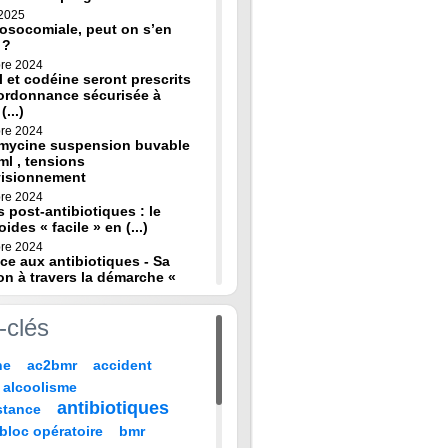
 2025
osocomiale, peut on s’en
 ?
re 2024
 et codéine seront prescrits
ordonnance sécurisée à
(...)
re 2024
omycine suspension buvable
ml , tensions
visionnement
re 2024
s post-antibiotiques : le
oides « facile » en (...)
re 2024
ce aux antibiotiques - Sa
on à travers la démarche «
re 2024
-clés
de diagnostic en médecine
 HAS
ne
ac2bmr
accident
 2024
médicales : « quand leur vie
alcoolisme
 sur TF1 mardi 22 (...)
antibiotiques
stance
 2024
, codeine : de nouvelles
bloc opératoire
bmr
pour prévenir la