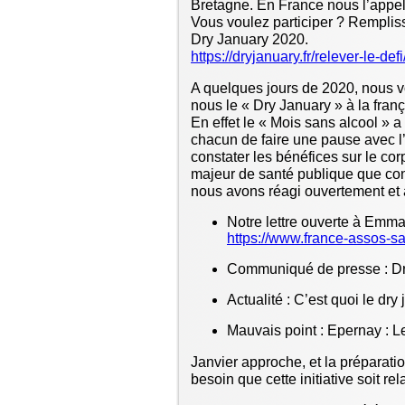
Bretagne. En France nous l’appe
Vous voulez participer ? Remplisse
Dry January 2020.
https://dryjanuary.fr/relever-le-defi
A quelques jours de 2020, nous vo
nous le « Dry January » à la franç
En effet le « Mois sans alcool » a 
chacun de faire une pause avec l’
constater les bénéfices sur le co
majeur de santé publique que con
nous avons réagi ouvertement et a
Notre lettre ouverte à Emm
https://www.france-assos-s
Communiqué de presse : Dry 
Actualité : C’est quoi le dry
Mauvais point : Epernay : Le
Janvier approche, et la préparat
besoin que cette initiative soit 