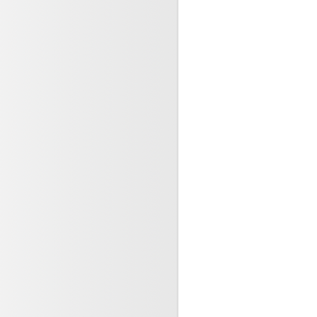
dents de la vie, comment
2024
 lnfections respiratoires et
lites sont contagieuses
re 2023
-Servier : Pourvoi en
n après la décision de la
pel (...)
re 2023
tarité, ennemi de la santé !
 jeunes (...)
e 2023
ité des patients et des
s, une feuille de route pour
e 2023
essionnels ne déclarent pas
iquement les accidents
(...)
bre 2023
orésistance, pourquoi est ce
? la connaitre pour la (...)
re 2023
ité des personnes soignées
 a fait l’objet d’un plan (...)
re 2023