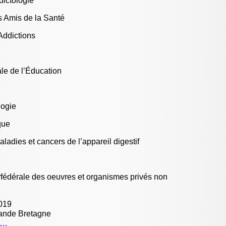
dictologie
des acci
se (...)
 Amis de la Santé
8 janvier 
Attention
Addictions
bronchio
21 décemb
Mediator
cassatio
e de l’Éducation
cour d’ap
16 décemb
La séden
Quand les
logie
2 décembr
La sécur
que
résident
2 (...)
dies et cancers de l’appareil digestif
2 décembr
Les prof
systémat
médicaux 
1er décem
fédérale des oeuvres et organismes privés non
L’Antibi
si grave 
29 novemb
2019
La sécur
Grande Bretagne
au Canada
/a…
20 novemb