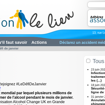
13, rue L
’il faut savoir
Actions
Déclarez un accident méd
éfi de janvier
Tous 
23 juin 20
Infectio
traiteme
les (...)
 Rejoignez #LeDéfiDeJanvier
18 juin 20
/
Sécurité
ligne de
ondial par lequel plusieurs millions de
r de l’alcool pendant le mois de janvier.
31 janvier
Annulati
organisation Alcohol Change UK en Grande
chirurgi