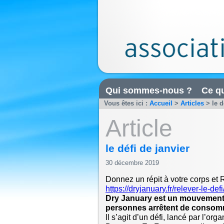
Qui sommes-nous ?
Ce qu
Vous êtes ici :
Accueil
>
Articles
>
le d
Article
le défi de janvier
30 décembre 2019
Donnez un répit à votre corps et
https://dryjanuary.fr/relever-le-defi
Dry January est un mouvement m
personnes arrêtent de consomme
Il s’agit d’un défi, lancé par l’