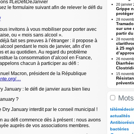
lons #LeDéfiDeJanvier
20 janvier
z le formulaire suivant afin de relever le défi du
Grippe n
protéger
/
28 novemb
Tramadol
sur une 
us invitons à vous mobiliser pour porter avec
partir du 
aise, ou « mois sans alcool ».
28 novemb
déjà fait ses preuves à l’étranger : il propose à
clarithr
alcool pendant le mois de janvier, afin d’en
à 25 mg/
rps et au quotidien. Au regard du problème
d’appro
stitue la consommation d’alcool en France,
26 novemb
ppelons chacun à participer au défi :
Diarrhée
Clostridi
anuel Macron, président de la République
15 novemb
Résistan
ante.org/…
préventi
Une (...)
January : le défi de janvier aura bien lieu
15 novemb
Mots
Erreurs 
 january ?
Rapport
8/242
23/242
28/242
29/242
télémédeci
 Dry January interdit par le conseil municipal !
23 octobre
Erreurs 
29/242
9/242
actualités
bascule »
ion au défi commence dès à présent : nous avons
90/242
9/242
Antibiorési
17 octobre
relayée auprès de vos associations membres.
17/242
49/242
106/242
Tramadol
bactéries
mesures 