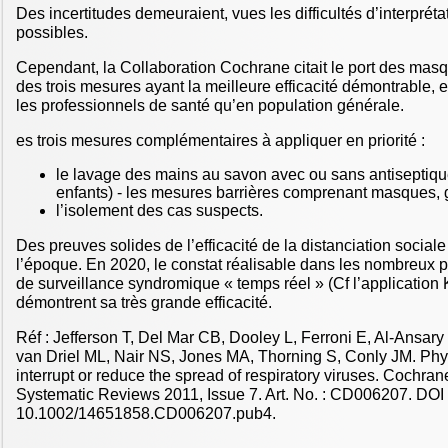
Des incertitudes demeuraient, vues les difficultés d’interprétat
possibles.
Cependant, la Collaboration Cochrane citait le port des ma
des trois mesures ayant la meilleure efficacité démontrable, e
les professionnels de santé qu’en population générale.
es trois mesures complémentaires à appliquer en priorité :
le lavage des mains au savon avec ou sans antiseptique
enfants) - les mesures barrières comprenant masques, 
l’isolement des cas suspects.
Des preuves solides de l’efficacité de la distanciation socia
l’époque. En 2020, le constat réalisable dans les nombreux 
de surveillance syndromique « temps réel » (Cf l’applicatio
démontrent sa très grande efficacité.
Réf : Jefferson T, Del Mar CB, Dooley L, Ferroni E, Al‐Ansa
van Driel ML, Nair NS, Jones MA, Thorning S, Conly JM. Phys
interrupt or reduce the spread of respiratory viruses. Cochra
Systematic Reviews 2011, Issue 7. Art. No. : CD006207. DOI 
10.1002/14651858.CD006207.pub4.