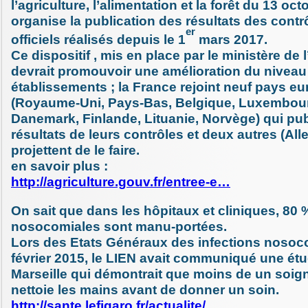
l’agriculture, l’alimentation et la forêt du 13 oc
organise la publication des résultats des contr
er
officiels réalisés depuis le 1
mars 2017.
Ce dispositif , mis en place par le ministère de l
devrait promouvoir une amélioration du niveau 
établissements ; la France rejoint neuf pays e
(Royaume-Uni, Pays-Bas, Belgique, Luxembourg
Danemark, Finlande, Lituanie, Norvège) qui pub
résultats de leurs contrôles et deux autres (A
projettent de le faire.
en savoir plus :
http://agriculture.gouv.fr/entree-e…
On sait que dans les hôpitaux et cliniques, 80 
nosocomiales sont manu-portées.
Lors des Etats Généraux des infections nosoc
février 2015, le LIEN avait communiqué une étud
Marseille qui démontrait que moins de un soign
nettoie les mains avant de donner un soin.
http://sante.lefigaro.fr/actualite/…