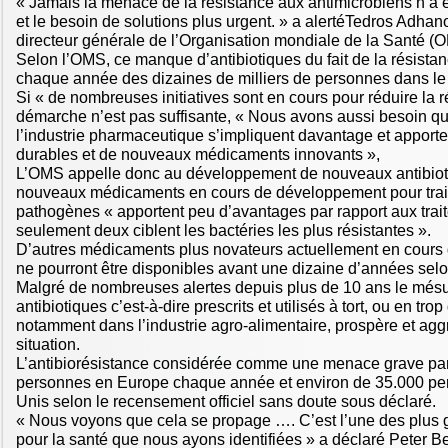
« Jamais la menace de la résistance aux antimicrobiens n’a 
et le besoin de solutions plus urgent. » a alertéTedros Adh
directeur générale de l’Organisation mondiale de la Santé (O
Selon l’OMS, ce manque d’antibiotiques du fait de la résistan
chaque année des dizaines de milliers de personnes dans l
Si « de nombreuses initiatives sont en cours pour réduire la r
démarche n’est pas suffisante, « Nous avons aussi besoin qu
l’industrie pharmaceutique s’impliquent davantage et apporte
durables et de nouveaux médicaments innovants »,
L’OMS appelle donc au développement de nouveaux antibioti
nouveaux médicaments en cours de développement pour trait
pathogènes « apportent peu d’avantages par rapport aux trait
seulement deux ciblent les bactéries les plus résistantes ».
D’autres médicaments plus novateurs actuellement en cours 
ne pourront être disponibles avant une dizaine d’années sel
Malgré de nombreuses alertes depuis plus de 10 ans le més
antibiotiques c’est-à-dire prescrits et utilisés à tort, ou en tro
notamment dans l’industrie agro-alimentaire, prospère et agg
situation.
L’antibiorésistance considérée comme une menace grave pa
personnes en Europe chaque année et environ de 35.000 pe
Unis selon le recensement officiel sans doute sous déclaré.
« Nous voyons que cela se propage …. C’est l’une des plu
pour la santé que nous ayons identifiées » a déclaré Peter 