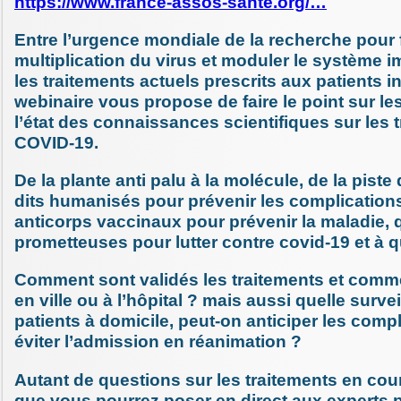
https://www.france-assos-sante.org/…
Entre l’urgence mondiale de la recherche pour f
multiplication du virus et moduler le système i
les traitements actuels prescrits aux patients i
webinaire vous propose de faire le point sur les
l’état des connaissances scientifiques sur les 
COVID-19.
De la plante anti palu à la molécule, de la piste
dits humanisés pour prévenir les complications
anticorps vaccinaux pour prévenir la maladie, 
prometteuses pour lutter contre covid-19 et à q
Comment sont validés les traitements et comm
en ville ou à l’hôpital ? mais aussi quelle surve
patients à domicile, peut-on anticiper les comp
éviter l’admission en réanimation ?
Autant de questions sur les traitements en cou
que vous pourrez poser en direct aux experts p