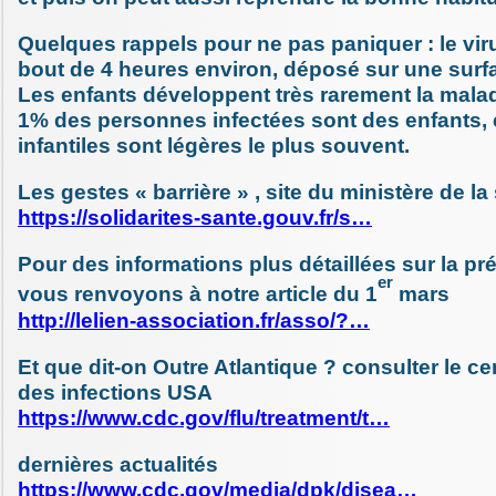
Quelques rappels pour ne pas paniquer : le viru
bout de 4 heures environ, déposé sur une surf
Les enfants développent très rarement la mala
1% des personnes infectées sont des enfants, 
infantiles sont légères le plus souvent.
Les gestes « barrière » , site du ministère de la 
https://solidarites-sante.gouv.fr/s…
Pour des informations plus détaillées sur la pr
er
vous renvoyons à notre article du 1
mars
http://lelien-association.fr/asso/?…
Et que dit-on Outre Atlantique ? consulter le ce
des infections USA
https://www.cdc.gov/flu/treatment/t…
dernières actualités
https://www.cdc.gov/media/dpk/disea…