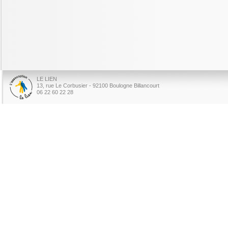
LE LIEN
13, rue Le Corbusier - 92100 Boulogne Billancourt
06 22 60 22 28