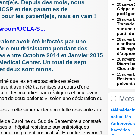
ent(e)s. Depuis des mois, nous
20 janvier
HCSP et des garanties de
Grippe n
protéger
our les patient(e)s, mais en vain !
28 novemb
Tramadol
ewsroom/UCLA-S…
sur une 
partir du 
28 novemb
aient avoir été infectés par une
clarithr
érie multirésistante pendant des
à 25 mg/
d’appro
 entre Octobre 2014 et Janvier 2015
26 novemb
dical Center. Un total de sept
Diarrhée
 et deux sont morts.
Clostridi
15 novemb
Résistan
miné que les entérobactéries espèces
préventi
vent avoir été transmises au cours d’une
Une (...)
raiter les maladies pancréatiques et peut avoir
15 novemb
Mots
 mort de deux patients », selon une déclaration du
Erreurs 
Rapport
10/217
20/217
21/217
30/217
sés à cette superbactérie mortelle résistante aux
télémédeci
23 octobre
Erreurs 
35/217
10/217
actualités
bascule »
ale de Caroline du Sud de Septembre a constaté
95/217
11/217
Antibiorési
17 octobre
ses à l’hôpital résistante aux antibiotiques
10/217
52/217
93/217
Tramadol
bactéries
pour un patient hospitalisé. En outre, environ 1
mesures 