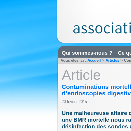
Qui sommes-nous ?
Ce qu
Vous êtes ici :
Accueil
>
Articles
>
Con
Article
Contaminations mortel
d’endoscopies digestiv
20 février 2015
Une malheureuse affaire 
une BMR mortelle nous rapp
désinfection des sondes 