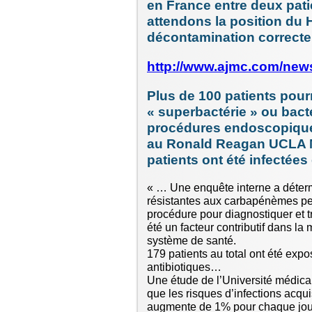
en France entre deux pati
attendons la position du 
décontamination correcte p
http://www.ajmc.com/n
Plus de 100 patients pourr
« superbactérie » ou bact
procédures endoscopiques
au Ronald Reagan UCLA Me
patients ont été infectées
« … Une enquête interne a déter
résistantes aux carbapénèmes peu
procédure pour diagnostiquer et t
été un facteur contributif dans la
système de santé.
179 patients au total ont été expo
antibiotiques…
Une étude de l’Université médic
que les risques d’infections acqui
augmente de 1% pour chaque jour 