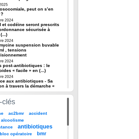
 2025
osocomiale, peut on s’en
 ?
re 2024
 et codéine seront prescrits
ordonnance sécurisée à
(...)
re 2024
omycine suspension buvable
ml , tensions
visionnement
re 2024
s post-antibiotiques : le
oides « facile » en (...)
re 2024
ce aux antibiotiques - Sa
on à travers la démarche «
re 2024
-clés
de diagnostic en médecine
 HAS
ne
ac2bmr
accident
 2024
médicales : « quand leur vie
alcoolisme
 sur TF1 mardi 22 (...)
antibiotiques
stance
 2024
, codeine : de nouvelles
bmr
bloc opératoire
pour prévenir la