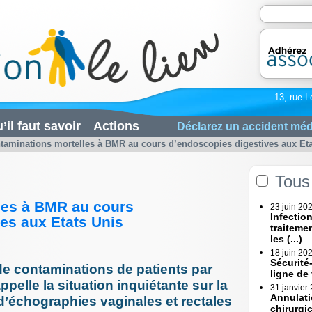
13, rue L
’il faut savoir
Actions
Déclarez un accident méd
taminations mortelles à BMR au cours d’endoscopies digestives aux Etats
Tous 
les à BMR au cours
23 juin 20
Infectio
es aux Etats Unis
traiteme
les (...)
18 juin 20
Sécurité
de contaminations de patients par
ligne de
elle la situation inquiétante sur la
31 janvier
Annulati
d’échographies vaginales et rectales
chirurgi