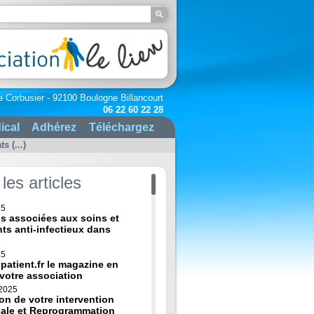
e Corbusier - 92100 Boulogne Billancourt
06 22 60 22 28
ical
Adhérez
Téléchargez
 (...)
les articles
25
ns associées aux soins et
nts anti-infectieux dans
25
-patient.fr le magazine en
 votre association
 2025
on de votre intervention
cale et Reprogrammation