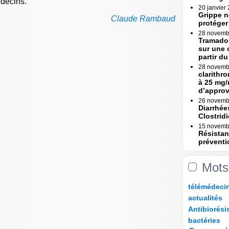
édecins.
20 janvier
Grippe n
Claude Rambaud
protéger
28 novemb
Tramadol
sur une 
partir du 
28 novemb
clarithr
à 25 mg/
d’appro
26 novemb
Diarrhée
Clostridi
15 novemb
Résistan
préventi
Une (...)
15 novemb
Mots
Erreurs 
Rapport
10/234
18/234
39/234
27/234
télémédeci
23 octobre
Erreurs 
30/234
12/234
actualités
bascule »
74/234
10/234
Antibiorési
17 octobre
14/234
47/234
99/234
Tramadol
bactéries
mesures 