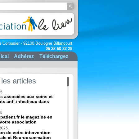
e Corbusier - 92100 Boulogne Billancourt
06 22 60 22 28
ical
Adhérez
Téléchargez
les articles
25
ns associées aux soins et
nts anti-infectieux dans
25
-patient.fr le magazine en
 votre association
 2025
on de votre intervention
cale et Reprogrammation