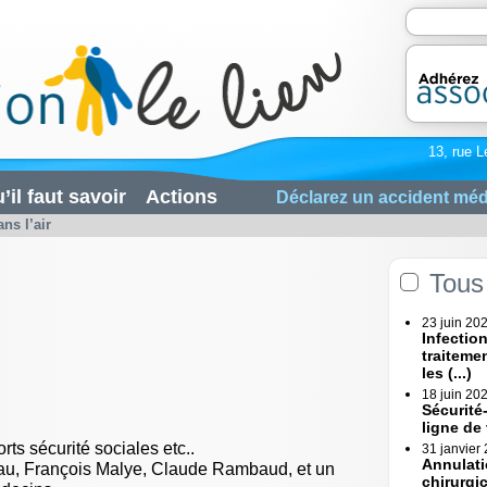
13, rue L
’il faut savoir
Actions
Déclarez un accident méd
ns l’air
Tous 
23 juin 20
Infectio
traiteme
les (...)
18 juin 20
Sécurité
ligne de
ts sécurité sociales etc..
31 janvier
Annulati
eau, François Malye, Claude Rambaud, et un
chirurgi