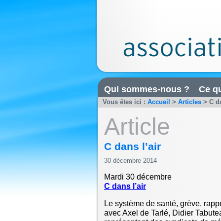
Qui sommes-nous ?
Ce qu
Vous êtes ici :
Accueil
>
Articles
>
C da
Article
C dans l’air
30 décembre 2014
Mardi 30 décembre
C dans l’air
Le système de santé, grève, rappor
avec Axel de Tarlé, Didier Tabut