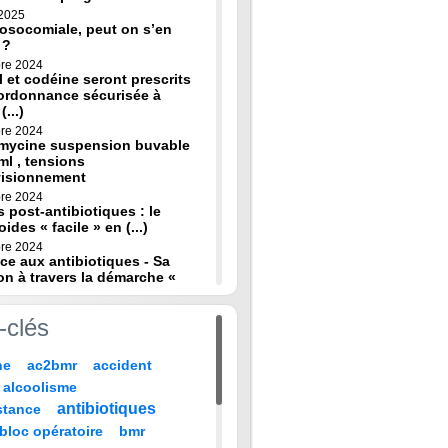
 2025
osocomiale, peut on s’en
 ?
re 2024
 et codéine seront prescrits
ordonnance sécurisée à
(...)
re 2024
omycine suspension buvable
ml , tensions
visionnement
re 2024
s post-antibiotiques : le
oides « facile » en (...)
re 2024
ce aux antibiotiques - Sa
on à travers la démarche «
re 2024
-clés
de diagnostic en médecine
 HAS
ne
ac2bmr
accident
 2024
médicales : « quand leur vie
alcoolisme
 sur TF1 mardi 22 (...)
antibiotiques
stance
 2024
, codeine : de nouvelles
bloc opératoire
bmr
pour prévenir la