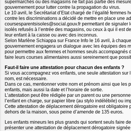
supermarchés ou des magasins ne fait pas partie des mesures
gouvernement pour lutter contre la propagation du virus.
Le 10 avril, le Secrétariat d’Etat chargé de l’égalité femmes 
contre les discriminations a décidé de mettre en place une ad
coursesparentsisoles@social.gouv.fr permettant de signaler 
isolés refusés à l’entrée des magasins, ou ceux à qui il est 
leur enfant à la caisse ou avec des inconnus.
Selon Marlène Schiappa sur France Info le 16 avril, à chaque
gouvernement engagera un dialogue avec les équipes des 
pour permettre aux femmes et hommes seuls accompagnés de
faire leurs courses alimentaires aussi sereinement que possib
Faut-il faire une attestation pour chacun des enfants ?
Si vous accompagnez vos enfants, une seule attestation sur l
nom, est nécessaire.
Dans ce cas, mentionner votre nom et prénom ainsi que les 
enfants, mais aussi la date et l’horaire de sortie.
L’attestation peut être rédigée par un parent ou une personn
l’enfant en charge, sur papier libre (au stylo indélébile) ou im
Cette attestation de déplacement dérogatoire est obligatoire p
dehors de la maison, sous peine d’amende de 135 euros.
Les enfants mineurs les plus grands qui sortent seuls faire d
présenter une attestation de déplacement dérogatoire signée 