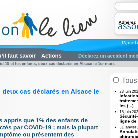
13, rue L
’il faut savoir
Actions
Déclarez un accident méd
id-19 et les enfants, deux cas déclarés en Alsace le 1er mars
Tous 
, deux cas déclarés en Alsace le
23 juin 20
Infectio
traiteme
les (...)
18 juin 20
Sécurité
s appris que 1% des enfants de
ligne de
ctés par COVID-19 ; mais la plupart
31 janvier
Annulati
ymptôme ou présentent des
chirurgi