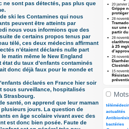
 ne sont pas détectés, pas plus que
20 janvier
Grippe n
me.
protéger
n de ski les Contamines qui nous
28 novemb
ants peuvent être atteints par
Tramadol
sur une 
edi nous vous informions que des
partir du 
 suite de certains propos tenus par
28 novemb
clarithr
eau télé, ces deux médecins affirmant
à 25 mg/
ectés n’étaient déclarés nulle part
d’appro
e le matin même le New England
26 novemb
Diarrhée
it état du taux d’enfants contaminés
Clostridi
ait donc déjà faux pour le monde et
15 novemb
Résistan
préventi
enfants déclarés en France hier soir
Une (...)
nt sous surveillance, hospitalisés
15 novemb
Mots
Erreurs 
à Strasbourg.
Rapport
 de santé, on apprend que leur maman
12/268
22/268
46/268
33/268
télémédeci
23 octobre
 plusieurs jours. La question de
Erreurs 
35/268
14/268
actualités
bascule »
fants en âge scolaire vivant avec des
89/268
11/268
Antibiorési
17 octobre
nt est donc bien posée. Faute de
16/268
57/268
109/268
Tramadol
bactéries
mesures 