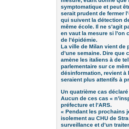
mesure, étant donné que l
symptomatique et peut êtr
serait prudent de fermer 
qui suivent la détection d
même école. Il ne s’agit p
en vaut la mesure si l’on 
de l’épidémie.
La ville de Milan vient de
d’une semaine. Dire que ce
amène les italiens à de t
parlementaire sur ce même
désinformation, revient à 
seraient plus attentifs à p
Un quatrième cas déclaré
Aucun de ces cas « n’insp
préfecture et l’ARS.
« Pendant les prochains j
isolement au CHU de Stra
surveillance et d’un trait