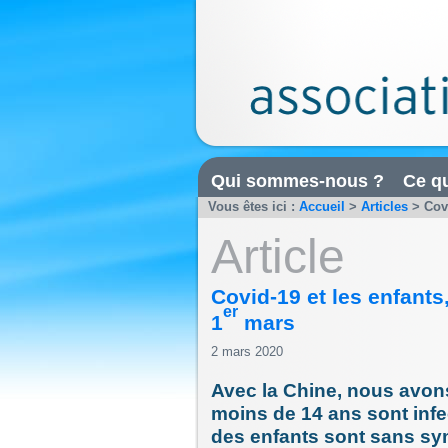
Qui sommes-nous ?
Ce qu
Vous êtes ici :
Accueil
>
Articles
>
Cov
Article
Covid-19 et les enfants
er
1
mars
2 mars 2020
Avec la Chine, nous avon
moins de 14 ans sont infe
des enfants sont sans s