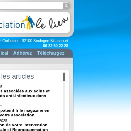
e Corbusier - 92100 Boulogne Billancourt
06 22 60 22 28
ical
Adhérez
Téléchargez
les articles
25
ns associées aux soins et
nts anti-infectieux dans
25
-patient.fr le magazine en
 votre association
 2025
on de votre intervention
cale et Reprogrammation