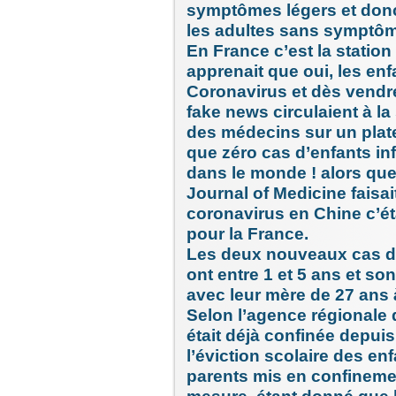
symptômes légers et donc
les adultes sans symptô
En France c’est la statio
apprenait que oui, les enf
Coronavirus et dès vendr
fake news circulaient à la
des médecins sur un plat
que zéro cas d’enfants inf
dans le monde ! alors qu
Journal of Medicine faisa
coronavirus en Chine c’ét
pour la France.
Les deux nouveaux cas d’
ont entre 1 et 5 ans et so
avec leur mère de 27 ans 
Selon l’agence régionale
était déjà confinée depuis
l’éviction scolaire des en
parents mis en confineme