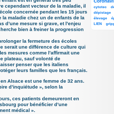
’enfant est en général très peu
11/268
30/268
Coronav
dépenda
e cependant vecteur de la maladie, il
11/268
74/268
23/268
cytotec
d
8 octobre 
l’école concernée pendant les 15 jours
16/268
11/268
Les acc
dépistage
France, 
22/268
27/268
e la maladie chez un de enfants de la
élevage
é
écarter (.
26/268
16/268
as d’une mesure si grave, et l’enjeu
LIEN
grip
12 septem
11/268
227/268
A l’occas
cherche bien à freiner la progression
indemnisat
infect
semain
27/268
12 septem
28/268
22/268
 prolonger la fermeture des écoles
nosocomial
Antibior
réductio
15/268
19/268
11/268
 serait une différence de culture qui
irradiation
29 août 20
15/268
11/268
64/268
elles mesures comme l’affirmait une
justice
le
Culture 
28/268
49/268
15/268
masques
les hopi
 plateau, sauf volonté de
16/268
44/268
23/268
mesvaccins
27 août 20
laisser penser que les italiens
Mpox, in
11/268
17/268
oxygénothé
rotéger leurs familles que les français.
transmis
Phagothérap
6 juin 202
29/268
19/268
Chirurgie
Privation d
 en Alsace est une femme de 32 ans.
savoir av
11/268
224/268
ire d’inquiétude », selon la
qualité
rec
19 mai 20
publi
268/268
12/268
Erreurs 
12/268
11/268
11/268
18/268
19 mai 20
ours, ces patients demeureront en
SEGUR
s
Accident
16/268
11/268
tests dépis
sbourg pour bénéficier d’une
par la H
159/268
28/268
tri des pat
ement médical ».
6 mai 202
Pourquoi