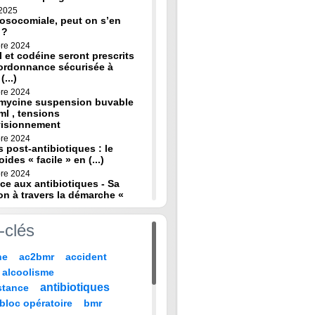
 2025
osocomiale, peut on s’en
 ?
re 2024
 et codéine seront prescrits
ordonnance sécurisée à
(...)
re 2024
omycine suspension buvable
ml , tensions
visionnement
re 2024
s post-antibiotiques : le
oides « facile » en (...)
re 2024
ce aux antibiotiques - Sa
on à travers la démarche «
re 2024
-clés
de diagnostic en médecine
 HAS
ne
ac2bmr
accident
 2024
médicales : « quand leur vie
alcoolisme
 sur TF1 mardi 22 (...)
antibiotiques
stance
 2024
, codeine : de nouvelles
bloc opératoire
bmr
pour prévenir la