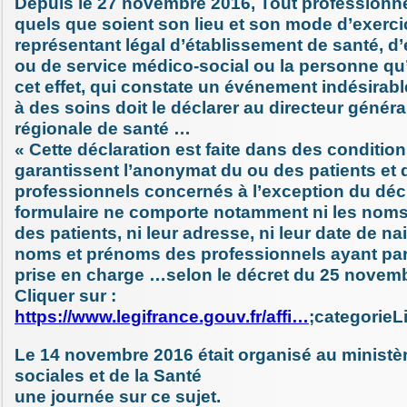
Depuis le 27 novembre 2016, Tout professionne
quels que soient son lieu et son mode d’exerci
représentant légal d’établissement de santé, d
ou de service médico-social ou la personne qu’
cet effet, qui constate un événement indésirab
à des soins doit le déclarer au directeur généra
régionale de santé …
« Cette déclaration est faite dans des condition
garantissent l’anonymat du ou des patients et 
professionnels concernés à l’exception du décl
formulaire ne comporte notamment ni les nom
des patients, ni leur adresse, ni leur date de na
noms et prénoms des professionnels ayant part
prise en charge …selon le décret du 25 novem
Cliquer sur :
https://www.legifrance.gouv.fr/affi…
;categorieL
Le 14 novembre 2016 était organisé au ministèr
sociales et de la Santé
une journée sur ce sujet.