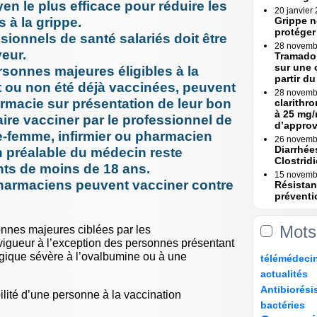
 le plus efficace pour réduire les
20 janvier
 à la grippe.
Grippe n
protéger
sionnels de santé salariés doit être
28 novemb
eur.
Tramadol
sur une 
rsonnes majeures éligibles à la
partir du 
nt ou non été déjà vaccinées, peuvent
28 novemb
harmacie sur présentation de leur bon
clarithr
à 25 mg/
aire vacciner par le professionnel de
d’appro
e-femme, infirmier ou pharmacien
26 novemb
Diarrhée
on préalable du médecin reste
Clostridi
nts de moins de 18 ans.
15 novemb
pharmaciens peuvent vacciner contre
Résistan
préventi
Une (...)
15 novemb
Mots
onnes majeures ciblées par les
Erreurs 
igueur à l’exception des personnes présentant
Rapport
18/345
32/345
32/345
48/345
rgique sévère à l’ovalbumine ou à une
télémédeci
23 octobre
Erreurs 
38/345
21/345
actualités
bascule »
131/345
17/345
Antibiorési
17 octobre
bilité d’une personne à la vaccination
24/345
84/345
148/345
Tramadol
bactéries
mesures 