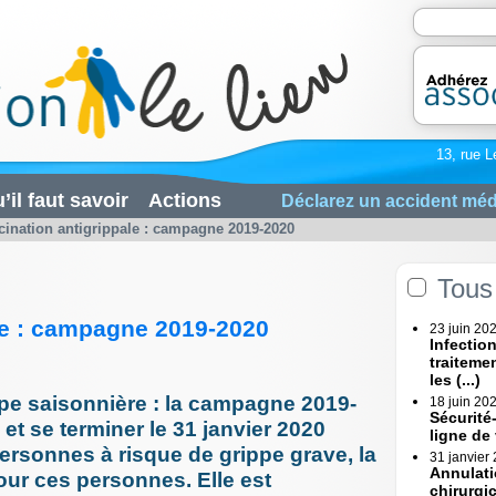
13, rue L
’il faut savoir
Actions
Déclarez un accident méd
cination antigrippale : campagne 2019-2020
Tous 
le : campagne 2019-2020
23 juin 20
Infectio
traiteme
les (...)
ppe saisonnière : la campagne 2019-
18 juin 20
Sécurité
et se terminer le 31 janvier 2020
ligne de
sonnes à risque de grippe grave, la
31 janvier
Annulati
our ces personnes. Elle est
chirurgi