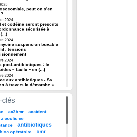
 2025
osocomiale, peut on s’en
 ?
re 2024
 et codéine seront prescrits
ordonnance sécurisée à
(...)
re 2024
omycine suspension buvable
ml , tensions
visionnement
re 2024
s post-antibiotiques : le
oides « facile » en (...)
re 2024
ce aux antibiotiques - Sa
on à travers la démarche «
re 2024
-clés
de diagnostic en médecine
 HAS
ne
ac2bmr
accident
 2024
médicales : « quand leur vie
alcoolisme
 sur TF1 mardi 22 (...)
antibiotiques
stance
 2024
, codeine : de nouvelles
bmr
bloc opératoire
pour prévenir la