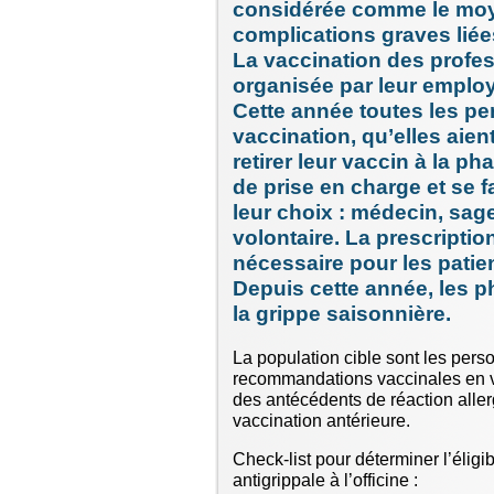
considérée comme le moyen
complications graves liées
La vaccination des profes
organisée par leur employ
Cette année toutes les pe
vaccination, qu’elles aie
retirer leur vaccin à la p
de prise en charge et se f
leur choix : médecin, sag
volontaire. La prescripti
nécessaire pour les patie
Depuis cette année, les 
la grippe saisonnière.
La population cible sont les pers
recommandations vaccinales en v
des antécédents de réaction alle
vaccination antérieure.
Check-list pour déterminer l’éligi
antigrippale à l’officine :