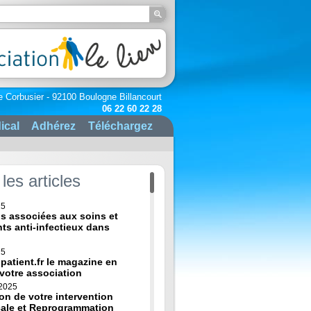
e Corbusier - 92100 Boulogne Billancourt
06 22 60 22 28
ical
Adhérez
Téléchargez
les articles
25
ns associées aux soins et
nts anti-infectieux dans
25
-patient.fr le magazine en
 votre association
 2025
on de votre intervention
cale et Reprogrammation