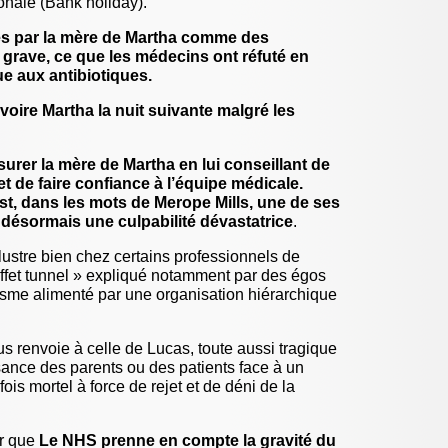
onale (Bank holiday).
des acci
se (...)
tés par la mère de Martha comme des
8 janvier 
grave, ce que les médecins ont réfuté en
Attention
e aux antibiotiques.
bronchio
21 décemb
oire Martha la nuit suivante malgré les
Mediator
cassatio
cour d’ap
urer la mère de Martha en lui conseillant de
16 décemb
La séden
 et de faire confiance à l’équipe médicale.
Quand les
t, dans les mots de Merope Mills, une de ses
2 décembr
 désormais une culpabilité dévastatrice
.
La sécur
résident
ustre bien chez certains professionnels de
2 (...)
ffet tunnel » expliqué notamment par des égos
2 décembr
isme alimenté par une organisation hiérarchique
Les prof
systémat
médicaux 
us renvoie à celle de Lucas, toute aussi tragique
1er décem
L’Antibi
sance des parents ou des patients face à un
si grave 
ois mortel à force de rejet et de déni de la
29 novemb
La sécur
au Canada
ur que
Le NHS prenne en compte la gravité du
20 novemb