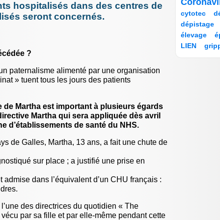
7/206
27/206
Coronav
nts hospitalisés dans des centres de
dépenda
12/206
100/206
16/206
cytotec
d
lisés seront concernés.
8 octobre 
15/206
11/206
Les acc
dépistage
France, 
19/206
14/206
élevage
é
écarter (.
11/206
11/206
LIEN
grip
12 septem
décédée ?
7/206
190/206
A l’occas
indemnisat
infec
semain
15/206
un paternalisme alimenté par une organisation
12 septem
7/206
14/206
Antibior
nat » tuent tous les jours des patients
nosocomial
réductio
10/206
10/206
14/206
irradiation
29 août 20
7/206
8/206
49/206
justice
le
Culture 
re de Martha est important à plusieurs égards
20/206
32/206
14/206
masques
les hopi
 directive Martha qui sera appliquée dès avril
11/206
9/206
7/206
27 août 20
mesvaccins
ne d’établissements de santé du NHS.
Mpox, in
7/206
7/206
oxygénothé
transmis
s de Galles, Martha, 13 ans, a fait une chute de
Phagothérap
6 juin 202
7/206
11/206
Chirurgie
Privation d
stiqué sur place ; a justifié une prise en
savoir av
7/206
189/206
qualité
rec
19 mai 20
publi
206/206
8/206
Erreurs 
t admise dans l’équivalent d’un CHU français :
14/206
7/206
16/206
8/206
19 mai 20
ndres.
SEGUR
s
Accident
7/206
13/206
tests dépis
par la H
l’une des directrices du quotidien « The
86/206
7/206
tri des pat
6 mai 202
vécu par sa fille et par elle-même pendant cette
Pourquoi