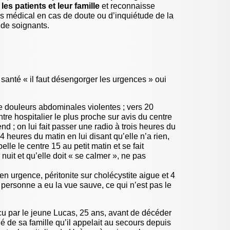
es patients et leur famille
et reconnaisse
Faire de
leur sécu
avis médical en cas de doute ou d’inquiétude de la
u de soignants.
13 novemb
Etude sur
d’une ca
9 novembr
Reconnai
20 octobre
Deux dent
santé « il faut désengorger les urgences » oui
bourrea
à de (...)
20 octobre
de douleurs abdominales violentes ; vers 20
Mydefi, 
tre hospitalier le plus proche sur avis du centre
19 octobre
nd ; on lui fait passer une radio à trois heures du
Accident
professi
4 heures du matin en lui disant qu’elle n’a rien,
supportab
elle le centre 15 au petit matin et se fait
6 octobre 
nuit et qu’elle doit « se calmer », ne pas
D’abord 
la décis
n urgence, péritonite sur cholécystite aigue et 4
l’oeil (...)
 personne a eu la vue sauve, ce qui n’est pas le
7 septemb
Effets i
vaccinat
écu par le jeune Lucas, 25 ans, avant de décéder
5 septemb
Echograp
é de sa famille qu’il appelait au secours depuis
les sonde