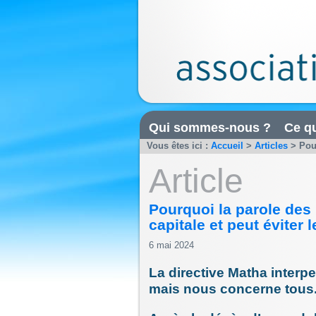
Qui sommes-nous ?
Ce qu
Vous êtes ici :
Accueil
>
Articles
>
Pour
Article
Pourquoi la parole des 
capitale et peut éviter l
6 mai 2024
La directive Matha interp
mais nous concerne tous