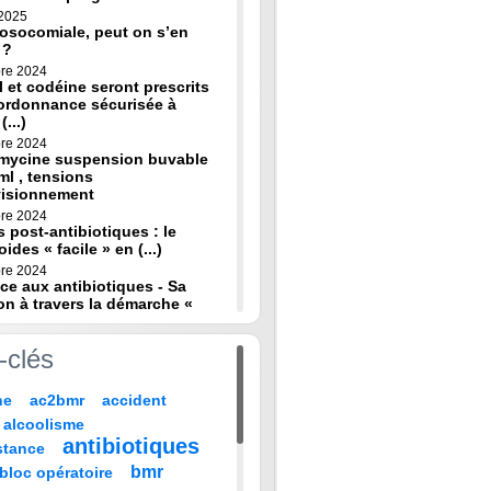
 2025
osocomiale, peut on s’en
 ?
re 2024
 et codéine seront prescrits
ordonnance sécurisée à
(...)
re 2024
omycine suspension buvable
ml , tensions
visionnement
re 2024
s post-antibiotiques : le
oides « facile » en (...)
re 2024
ce aux antibiotiques - Sa
on à travers la démarche «
re 2024
-clés
de diagnostic en médecine
 HAS
ne
ac2bmr
accident
 2024
médicales : « quand leur vie
alcoolisme
 sur TF1 mardi 22 (...)
antibiotiques
stance
 2024
, codeine : de nouvelles
bmr
bloc opératoire
pour prévenir la