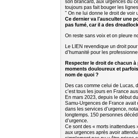
son brancard, aux urgences du cen
toujours pas fait bouger les lign
" On ne lui donne le droit de voi
Ce dernier va l’ausculter une p
pas fumé, car il a des dreadloc
On reste sans voix et on pleure n
Le LIEN revendique un droit pour 
d’humanité pour les professionnel
Respecter le droit de chacun à
moments douloureux et parfois
nom de quoi ?
Des cas comme celui de Lucas, de
c’est tous les jours en France aus
En mars 2023, depuis le début du
Samu-Urgences de France avait d
dans les services d’urgence, nota
longtemps. 150 personnes décéde
d’urgence.
Ce sont des « morts inattendues 
aux urgences après avoir attendu 