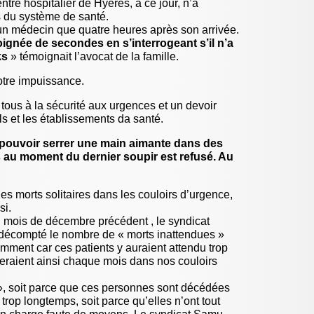
tre hospitalier de Hyères, à ce jour, n’a
18 juillet 
es du système de santé.
Les risq
r un médecin que quatre heures après son arrivée.
en médec
oignée de secondes en s’interrogeant s’il n’a
22 juin 20
ks
» témoignait l’avocat de la famille.
Médiator
contre S
l’avenir (.
otre impuissance.
4 juin 202
UN patie
tous à la sécurité aux urgences et un devoir
préjudice
s et les établissements da santé.
reçoit, (..
26 mai 20
 pouvoir serrer une main aimante dans des
Infectio
 au moment du dernier soupir est refusé. Au
patient s
pendant (
11 mai 20
s morts solitaires dans les couloirs d’urgence,
vie viei
peuple
si.
 mois de décembre précédent , le syndicat
3 mai 202
Omerta s
écompté le nombre de « morts inattendues »
professi
mment car ces patients y auraient attendu trop
voile
raient ainsi chaque mois dans nos couloirs
27 mars 2
Fluoroqu
», soit parce que ces personnes sont décédées
médical d
trop longtemps, soit parce qu’elles n’ont tout
13 mars 2
COVID 19