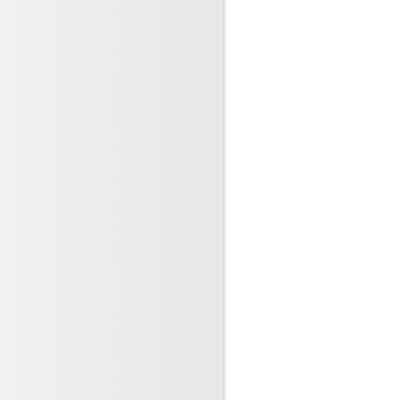
s patients, les co-acteurs de
rité en matière de (...)
re 2023
 la faisabilité d’implantation
méra en bloc opératoire
e 2023
tre la brochiolite
 2023
istes, père et fils, deux
ux, deux escrocs condamnés
 2023
le LIEN s’engage.
 2023
 médical, l’omerta des
onnels n’est plus
le (...)
2023
ne pas nuire ! Participons à
ion médicale et ouvrons
re 2023
ndésirables graves et
ion anti COVID - 19
re 2023
hies vaginales et rectales :
s sont elles propres (...)