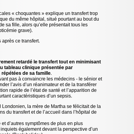
13/206
7/206
Vaccination
de leur f
7/206
12/206
vascularite
24 avril 2
cales « choquantes » explique un transfert trop
TIQUES &
enquête
rique du même hôpital, situé pourtant au bout du
d’une no
les (...)
e sa fille, alors qu’elle présentait tous les
pticémie grave).
12 avril 2
Prévenir
chez les
après ce transfert.
4 avril 202
Je suis u
effet in
un (...)
rement retardé le transfert tout en minimisant
28 mars 2
du tableau clinique présentée par
Méningo
 répétées de sa famille
.
HAS pour
de (...)
rivant pas à convaincre les médecins - le sénior et
er l’avis d’un réanimateur et de la transférer
9 février 2
Ibuprofè
on rapide de l’état de santé et l’apparition de
et reco
rtant caractéristiques d’un sepsis.
1er février
Virus hi
 Londonien, la mère de Martha se félicitait de la
gestes im
s du transfert et de l’accueil dans l’hôpital de
25 janvier
Alcool e
janvier s
e et d’autres symptômes de plus en plus
 inquiets également devant la perspective d’un
23 janvier
Les domm