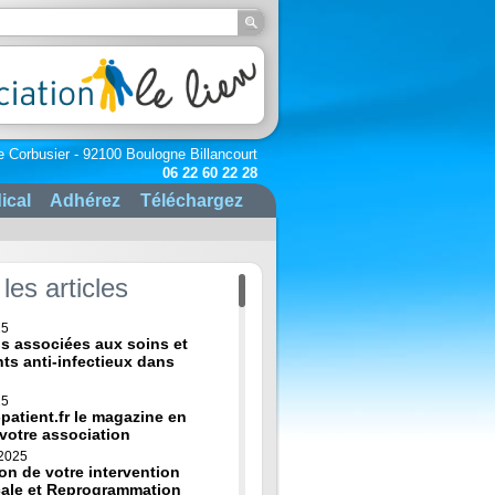
e Corbusier - 92100 Boulogne Billancourt
06 22 60 22 28
ical
Adhérez
Téléchargez
les articles
25
ns associées aux soins et
nts anti-infectieux dans
25
-patient.fr le magazine en
 votre association
 2025
on de votre intervention
cale et Reprogrammation