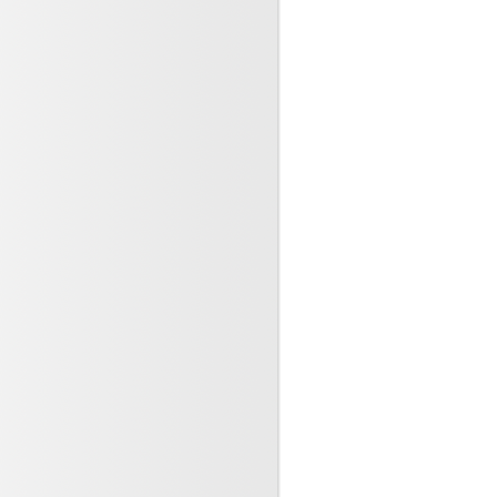
dents de la vie, comment
2024
 lnfections respiratoires et
lites sont contagieuses
re 2023
-Servier : Pourvoi en
n après la décision de la
pel (...)
re 2023
tarité, ennemi de la santé !
 jeunes (...)
e 2023
ité des patients et des
s, une feuille de route pour
e 2023
essionnels ne déclarent pas
iquement les accidents
(...)
bre 2023
orésistance, pourquoi est ce
? la connaitre pour la (...)
re 2023
ité des personnes soignées
 a fait l’objet d’un plan (...)
re 2023