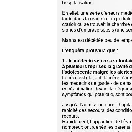
hospitalisation.
En effet, une série d’erreurs médi
tardif dans la réanimation pédiat
couloir ou se trouvait la chambre d
signes d’un grave sepsis (une se
Martha est décédée peu de temps 
L’enquête prouvera que
:
1 -
le médecin sénior a volontai
à plusieurs reprises la gravité 
l’adolescente malgré les alertes
Le récit est glaçant, la mère n’ar
les médecins de garde - de demand
en réanimation devant la dégradati
symptômes qui pour elle, sont pou
Jusqu’à l’admission dans l’hôpital
rapidité des secours, des condition
recours.
Rapidement, l’apparition de fièvr
nombreux ont alertés les parents,