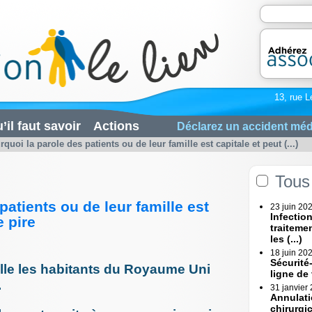
13, rue L
’il faut savoir
Actions
Déclarez un accident méd
quoi la parole des patients ou de leur famille est capitale et peut (...)
Tous 
patients ou de leur famille est
23 juin 20
Infectio
e pire
traiteme
les (...)
18 juin 20
Sécurité
elle les habitants du Royaume Uni
ligne de
.
31 janvier
Annulati
chirurgi