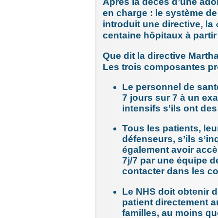
Après la décès d’une ado
en charge : le système d
introduit une directive, l
centaine hôpitaux à partir 
Que dit la directive Marth
Les trois composantes pro
Le personnel de santé
7 jours sur 7 à un e
intensifs s’ils ont d
Tous les patients, leu
défenseurs, s’ils s’in
également avoir acc
7j/7 par une équipe d
contacter dans les con
Le NHS doit obtenir de
patient directement a
familles, au moins q