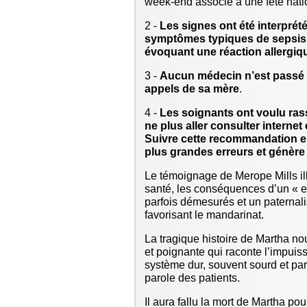
week-end associé à une fête nati
2 -
Les signes ont été interpré
symptômes typiques de sepsis 
évoquant une réaction allergiqu
3 -
Aucun médecin n’est passé v
appels de sa mère
.
4 -
Les soignants ont voulu rass
ne plus aller consulter internet
Suivre cette recommandation es
plus grandes erreurs et génère
Le témoignage de Merope Mills ill
santé, les conséquences d’un « e
parfois démesurés et un paternal
favorisant le mandarinat.
La tragique histoire de Martha no
et poignante qui raconte l’impuis
système dur, souvent sourd et parf
parole des patients.
Il aura fallu la mort de Martha po