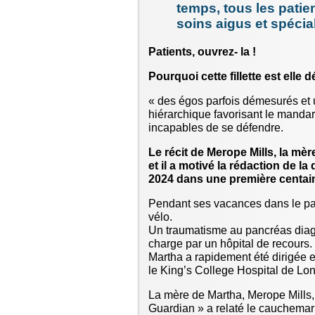
temps, tous les patie
soins aigus et spécia
Patients, ouvrez- la !
Pourquoi cette fillette est elle 
« des égos parfois démesurés et 
hiérarchique favorisant le mandari
incapables de se défendre.
Le récit de Merope Mills, la mè
et il a motivé la rédaction de la
2024 dans une première centai
Pendant ses vacances dans le pay
vélo.
Un traumatisme au pancréas diagno
charge par un hôpital de recours.
Martha a rapidement été dirigée e
le King’s College Hospital de Lo
La mère de Martha, Merope Mills, 
Guardian » a relaté le cauchemar 