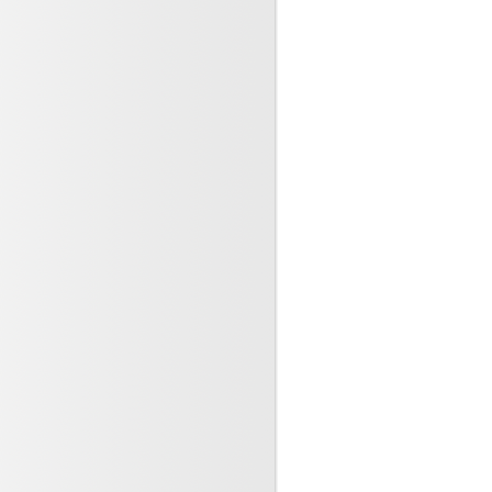
2023
ues médicaux existent aussi
ine de ville
23
, un appel plus sévère
ervier, une leçon pour
..)
3
nt sur QUATRE subit des
s liés aux soins qu’il
.)
23
ns nosocomiales : en 2022, 1
ur 18 a été infecté
...)
23
llesse et mort d’une femme du
3
anitaire ! une
onnelle soulève un coin du
023
inolones : Attention au suivi
es prescriptions (...)
023
, ce n’est toujours pas zéro