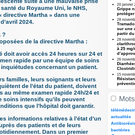
lescente suite à une mauvaise prise
20 janvier
e santé du Royaume Uni, le NHS,
Grippe n
protéger
a « directive Martha » dans une
28 novemb
d’avril 2024.
Tramadol
sur une 
partir du 
a ?
28 novemb
posées de la directive Martha :
clarithr
à 25 mg/
 doit avoir accès 24 heures sur 24 et
d’appro
xamen rapide par une équipe de soins
26 novemb
Diarrhée
es inquiétudes concernant un patient.
Clostridi
15 novemb
rs familles, leurs soignants et leurs
Résistan
préventi
quiètent de l’état du patient, doivent
Une (...)
ès au même examen rapide 24h/24 et
15 novemb
Mots
e soins intensifs qu’ils peuvent
Erreurs 
Rapport
ditions que l’hôpital doit garantir.
7/206
28/206
21/206
22/206
télémédeci
23 octobre
Erreurs 
37/206
13/206
actualités
s informations relatives à l’état d’un
bascule »
104/206
11/206
Antibiorési
uprès des patients et de leurs
17 octobre
7/206
61/206
88/206
Tramadol
bactéries
uotidiennement. Dans un premier
mesures 