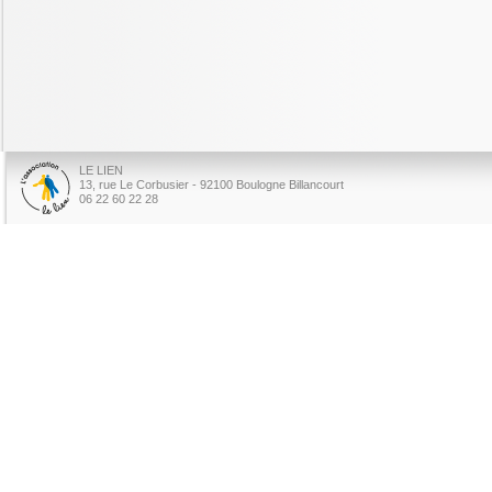
LE LIEN
13, rue Le Corbusier - 92100 Boulogne Billancourt
06 22 60 22 28