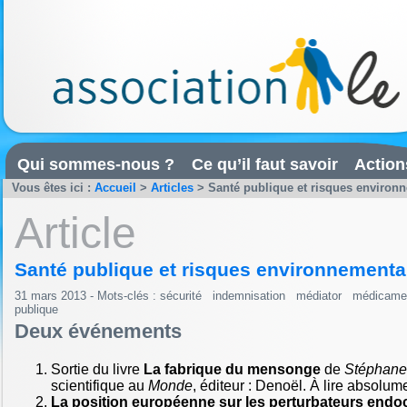
Qui sommes-nous ?
Ce qu’il faut savoir
Action
Vous êtes ici :
Accueil
>
Articles
>
Santé publique et risques environn
Article
Santé publique et risques environnementau
31 mars 2013 - Mots-clés :
sécurité
indemnisation
médiator
médicame
publique
Deux événements
Sortie du livre
La fabrique du mensonge
de
Stéphane
scientifique au
Monde
, éditeur : Denoël. À lire absolume
La position européenne sur les perturbateurs endo